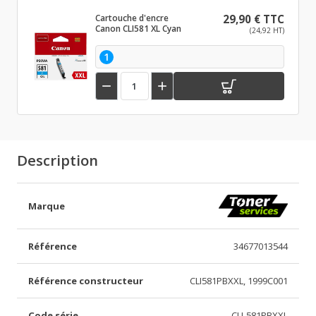
Cartouche d'encre
29,90 € TTC
Canon CLI581 XL Cyan
(24,92 HT)
1


Description
Marque
Référence
34677013544
Référence constructeur
CLI581PBXXL, 1999C001
Code série
CLI-581PBXXL