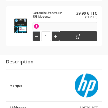
Cartouche d'encre HP
39,90 € TTC
953 Magenta
(33,25 HT)
1


Description
Marque
Référence
34677015077