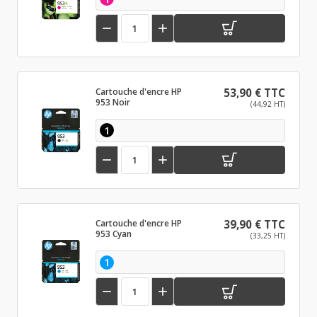


Cartouche d'encre HP
53,90 € TTC
953 Noir
(44,92 HT)
1


Cartouche d'encre HP
39,90 € TTC
953 Cyan
(33,25 HT)
1

