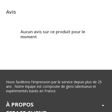
Avis
Aucun avis sur ce produit pour le
moment
Nous facilitons l'impression par le service depuis plus de 25
ans . Notre équipe est composée de gens talentueux et
expérimentés basés en France.
À PROPOS
arrow_drop_down