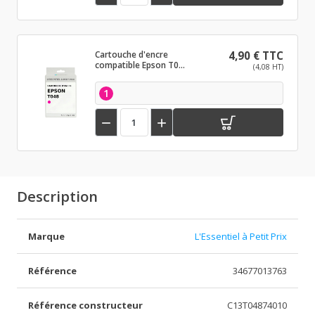
Cartouche d'encre
4,90 € TTC
compatible Epson T048
(4,08 HT)
Magenta clair
1


Description
Marque
L'Essentiel à Petit Prix
Référence
34677013763
Référence constructeur
C13T04874010