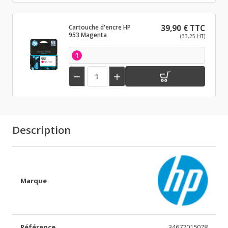
Cartouche d'encre HP
39,90 € TTC
953 Magenta
(33,25 HT)
1


Description
Marque
Référence
34677015078