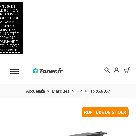
⚡
10% DE
ÉDUCTION
R TOUS LES
ODUITS DE
LA GAMME
TONER
SERVICES,
OUR VOTRE
PREMIÈRE
OMMANDE,
EC LE CODE
ELCOME10
Accueil
Marques
HP
Hp 953/957
RUPTURE DE STOCK