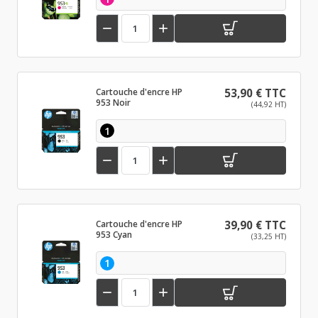


Cartouche d'encre HP
53,90 € TTC
953 Noir
(44,92 HT)
1


Cartouche d'encre HP
39,90 € TTC
953 Cyan
(33,25 HT)
1

