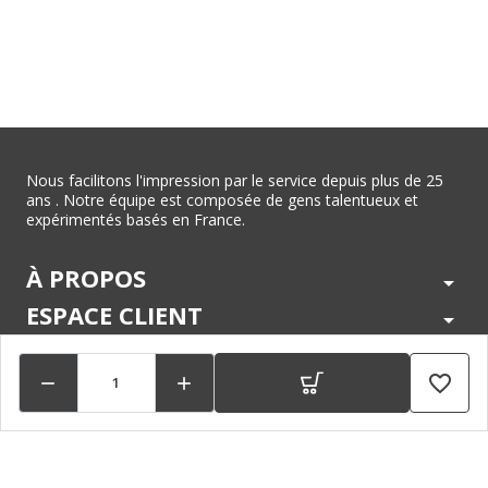
Nous facilitons l'impression par le service depuis plus de 25
ans . Notre équipe est composée de gens talentueux et
expérimentés basés en France.
À PROPOS
arrow_drop_down
ESPACE CLIENT
arrow_drop_down
CENTRE D'AIDE
arrow_drop_down
favorite_border


LÉGAL
arrow_drop_down
MARQUES
arrow_drop_down
PAIEMENTS SÉCURISÉS
arrow_drop_down