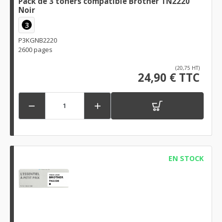
Pack de 3 toners compatible Brother TN2220
Noir
3
P3KGNB2220
2600 pages
(20,75 HT)
24,90 € TTC


EN STOCK