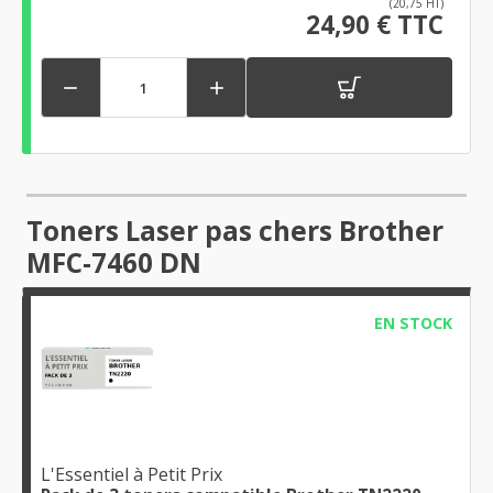
(20,75 HT)
24,90 € TTC


Toners Laser pas chers Brother
MFC-7460 DN
EN STOCK
L'Essentiel à Petit Prix