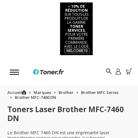
⚡
10% DE
RÉDUCTION
SUR TOUS LES
PRODUITS DE
LA GAMME
TONER
SERVICES,
POUR VOTRE
PREMIÈRE
COMMANDE,
AVEC LE CODE
WELCOME10
Accueil
Marques
Brother
Brother MFC Series
Brother MFC-7460 DN
Toners Laser Brother MFC-7460
DN
Le Brother MFC 7460 DN est une imprimante laser
monochrome conçue pour répondre aux besoins