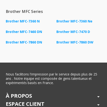
Brother MFC Series
Brother MFC-7360 N
Brother MFC-7360 Ne
Brother MFC-7460 DN
Brother MFC-7470 D
Brother MFC-7860 DN
Brother MFC-7860 DW
Nous facilitons l'impression par le service depuis plus de 25
ans . Notre équipe est composée de gens talentueux et
expérimentés basés en France.
À PROPOS
arrow_drop_down
ESPACE CLIENT
arrow_drop_down