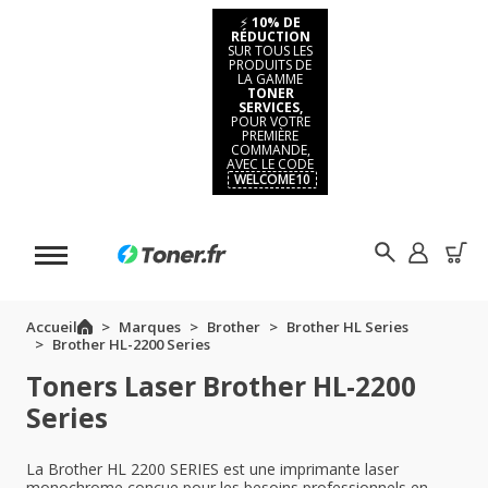
⚡
10% DE
RÉDUCTION
SUR TOUS LES
PRODUITS DE
LA GAMME
TONER
SERVICES,
POUR VOTRE
PREMIÈRE
COMMANDE,
AVEC LE CODE
WELCOME10
Accueil
Marques
Brother
Brother HL Series
Brother HL-2200 Series
Toners Laser Brother HL-2200
Series
La Brother HL 2200 SERIES est une imprimante laser
monochrome conçue pour les besoins professionnels en