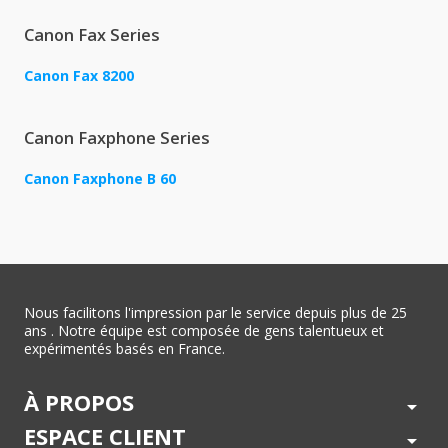
Canon Fax Series
Canon Fax 8200
Canon Faxphone Series
Canon Faxphone B 60
Nous facilitons l'impression par le service depuis plus de 25
ans . Notre équipe est composée de gens talentueux et
expérimentés basés en France.
À PROPOS
arrow_drop_down
ESPACE CLIENT
arrow_drop_down