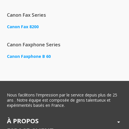
Canon Fax Series
Canon Fax 8200
Canon Faxphone Series
Canon Faxphone B 60
Nous facilitons l'impression par le service depuis plus de 25
ans . Notre équipe est composée de gens talentueux et
expérimentés basés en France.
À PROPOS
arrow_drop_down