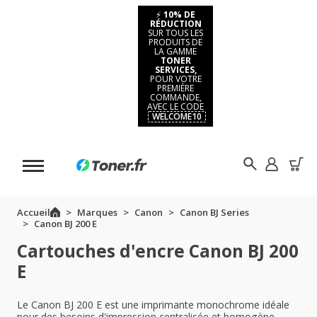
⚡
10% DE
RÉDUCTION
SUR TOUS LES
PRODUITS DE
LA GAMME
TONER
SERVICES,
POUR VOTRE
PREMIÈRE
COMMANDE,
AVEC LE CODE
WELCOME10
Accueil
Marques
Canon
Canon BJ Series
Canon BJ 200 E
Cartouches d'encre Canon BJ 200
E
Le Canon BJ 200 E est une imprimante monochrome idéale
pour des besoins d'impression centralisée et homogène.