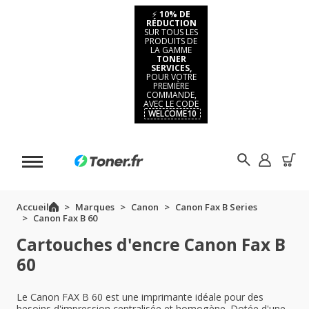
⚡
10% DE
RÉDUCTION
SUR TOUS LES
PRODUITS DE
LA GAMME
TONER
SERVICES,
POUR VOTRE
PREMIÈRE
COMMANDE,
AVEC LE CODE
WELCOME10
Accueil
Marques
Canon
Canon Fax B Series
Canon Fax B 60
Cartouches d'encre Canon Fax B
60
Le Canon FAX B 60 est une imprimante idéale pour des
besoins d'impression centralisée et homogène. Dotée d'une