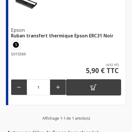
Epson
Ruban transfert thermique Epson ERC31 Noir
1
S015369
(4,92 HT)
5,90 € TTC


Affichage 1-1 de 1 article(s)