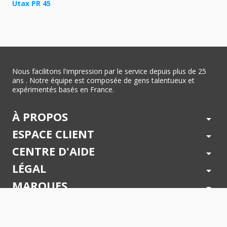
Utax PR 45
Nous facilitons l'impression par le service depuis plus de 25
ans . Notre équipe est composée de gens talentueux et
expérimentés basés en France.
À PROPOS
arrow_drop_down
ESPACE CLIENT
arrow_drop_down
CENTRE D'AIDE
arrow_drop_down
LÉGAL
arrow_drop_down
MARQUES
arrow_drop_down
PAIEMENTS SÉCURISÉS
arrow_drop_down
SUIVEZ NOUS !
arrow_drop_down