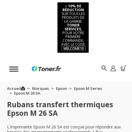
⚡
10% DE
RÉDUCTION
SUR TOUS LES
PRODUITS DE
LA GAMME
TONER
SERVICES,
POUR VOTRE
PREMIÈRE
COMMANDE,
AVEC LE CODE
WELCOME10
Accueil
Marques
Epson
Epson M Series
Epson M 26 SA
Rubans transfert thermiques
Epson M 26 SA
L'imprimante Epson M 26 SA est conçue pour répondre aux
besoins des environnements professionnels à flux