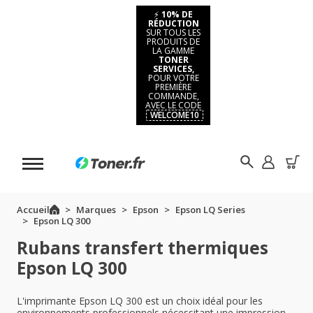
⚡
10% DE
RÉDUCTION
SUR TOUS LES
PRODUITS DE
LA GAMME
TONER
SERVICES,
POUR VOTRE
PREMIÈRE
COMMANDE,
AVEC LE CODE
WELCOME10
Accueil
Marques
Epson
Epson LQ Series
Epson LQ 300
Rubans transfert thermiques
Epson LQ 300
L'imprimante Epson LQ 300 est un choix idéal pour les
environnements professionnels nécessitant une impression