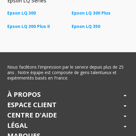
Epson LQ Series
Epson LQ 300
Epson LQ 300 Plus
Epson LQ 300 Plus II
Epson LQ 350
Nous facilitons l'impression par le service depuis plus de 25
ans . Notre équipe est composée de gens talentueux et
expérimentés basés en France.
À PROPOS
arrow_drop_down
ESPACE CLIENT
arrow_drop_down
CENTRE D'AIDE
arrow_drop_down
LÉGAL
arrow_drop_down
MARQUES