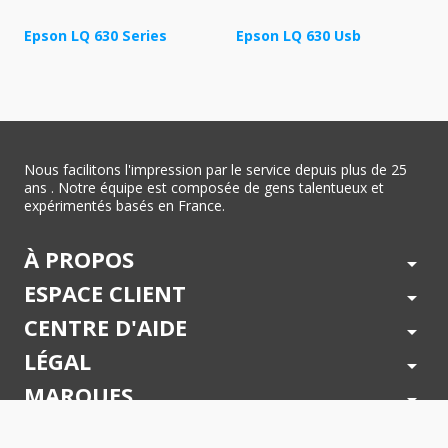
Epson LQ 630 Series
Epson LQ 630 Usb
Nous facilitons l'impression par le service depuis plus de 25
ans . Notre équipe est composée de gens talentueux et
expérimentés basés en France.
À PROPOS
arrow_drop_down
ESPACE CLIENT
arrow_drop_down
CENTRE D'AIDE
arrow_drop_down
LÉGAL
arrow_drop_down
MARQUES
arrow_drop_down
PAIEMENTS SÉCURISÉS
arrow_drop_down