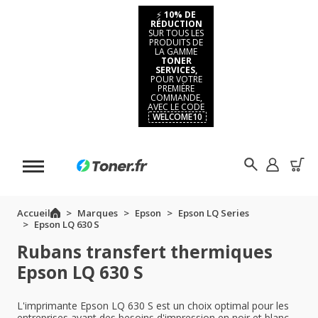
⚡
10% DE
RÉDUCTION
SUR TOUS LES
PRODUITS DE
LA GAMME
TONER
SERVICES,
POUR VOTRE
PREMIÈRE
COMMANDE,
AVEC LE CODE
WELCOME10
Accueil
Marques
Epson
Epson LQ Series
Epson LQ 630 S
Rubans transfert thermiques
Epson LQ 630 S
L'imprimante Epson LQ 630 S est un choix optimal pour les
entreprises ayant des besoins d'impression en noir et blanc.