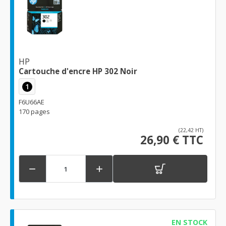
HP
Cartouche d'encre HP 302 Noir
1
F6U66AE
170 pages
(22,42 HT)
26,90 € TTC


EN STOCK