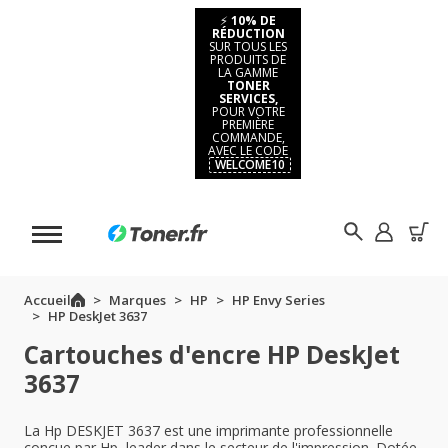
⚡
10% DE
RÉDUCTION
SUR TOUS LES
PRODUITS DE
LA GAMME
TONER
SERVICES,
POUR VOTRE
PREMIÈRE
COMMANDE,
AVEC LE CODE
WELCOME10
Accueil
Marques
HP
HP Envy Series
HP DeskJet 3637
Cartouches d'encre HP DeskJet
3637
La Hp DESKJET 3637 est une imprimante professionnelle
conçue par Hp, leader dans le secteur de l'impression. Dotée