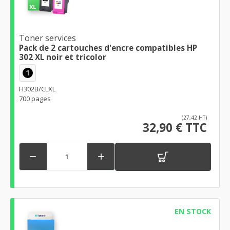
Toner services
Pack de 2 cartouches d'encre compatibles HP
302 XL noir et tricolor
1
H302B/CLXL
700 pages
(27,42 HT)
32,90 € TTC


EN STOCK