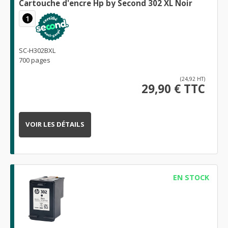
Cartouche d'encre Hp by Second 302 XL Noir
1
SC-H302BXL
700 pages
(24,92 HT)
29,90 € TTC
VOIR LES DÉTAILS
EN STOCK