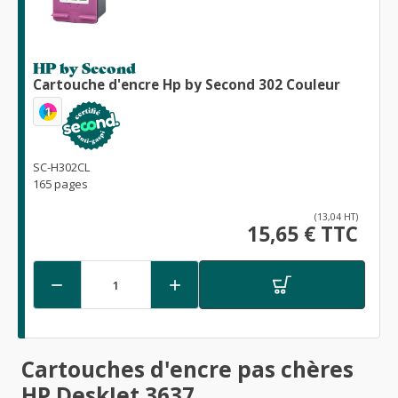
HP by Second
Cartouche d'encre Hp by Second 302 Couleur
1
SC-H302CL
165 pages
(13,04 HT)
15,65 € TTC


Cartouches d'encre pas chères
HP DeskJet 3637