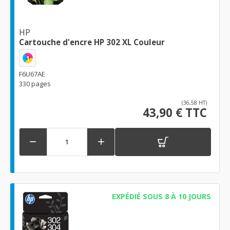
HP
Cartouche d'encre HP 302 XL Couleur
1
F6U67AE
330 pages
(36,58 HT)
43,90 € TTC


EXPÉDIÉ SOUS 8 À 10 JOURS