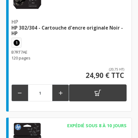
HP
HP 302/304 - Cartouche d'encre originale Noir -
HP
1
B7RT7AE
120 pages
(20,75 HT)
24,90 € TTC


EXPÉDIÉ SOUS 8 À 10 JOURS