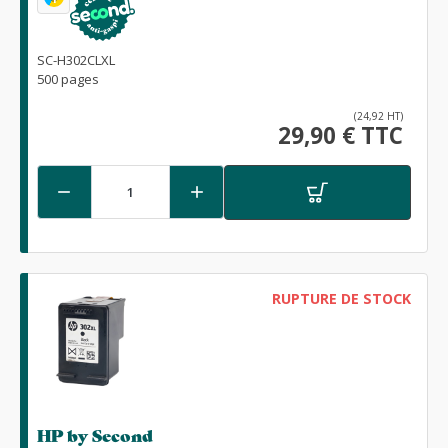
SC-H302CLXL
500 pages
(24,92 HT)
29,90 € TTC


RUPTURE DE STOCK
HP by Second