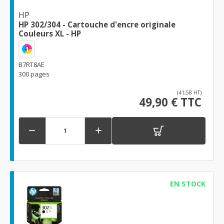
HP
HP 302/304 - Cartouche d'encre originale
Couleurs XL - HP
1
B7RT8AE
300 pages
(41,58 HT)
49,90 € TTC


EN STOCK