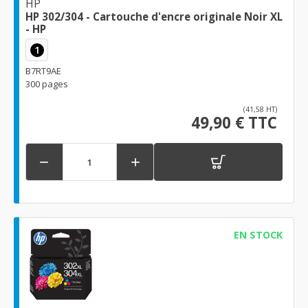
HP
HP 302/304 - Cartouche d'encre originale Noir XL
- HP
1
B7RT9AE
300 pages
(41,58 HT)
49,90 € TTC


EN STOCK