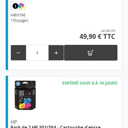
1
1
X4D37AE
170 pages
(41,58 HT)
49,90 € TTC


EXPÉDIÉ SOUS 8 À 10 JOURS
HP
Pack de 2 HP 302/304 - Cartouche d'encre