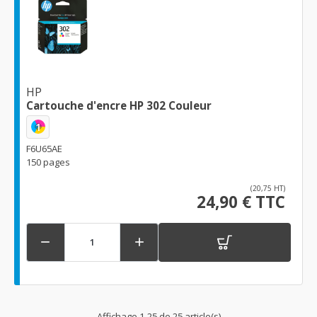
HP
Cartouche d'encre HP 302 Couleur
1
F6U65AE
150 pages
(20,75 HT)
24,90 € TTC


Affichage 1-25 de 25 article(s)