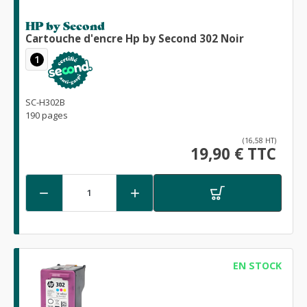
HP by Second
Cartouche d'encre Hp by Second 302 Noir
1
SC-H302B
190 pages
(16,58 HT)
19,90 € TTC


EN STOCK