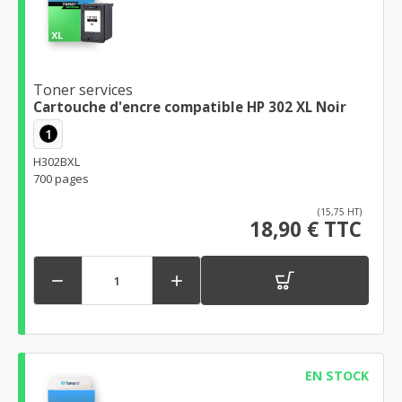
Toner services
Cartouche d'encre compatible HP 302 XL Noir
1
H302BXL
700 pages
(15,75 HT)
18,90 € TTC


EN STOCK