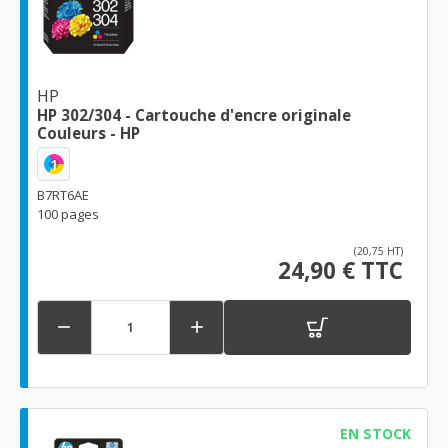
HP
HP 302/304 - Cartouche d'encre originale
Couleurs - HP
1
B7RT6AE
100 pages
(20,75 HT)
24,90 € TTC


EN STOCK