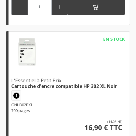


EN STOCK
L'Essentiel à Petit Prix
Cartouche d'encre compatible HP 302 XL Noir
1
GNH302BXL
700 pages
(14,08 HT)
16,90 € TTC