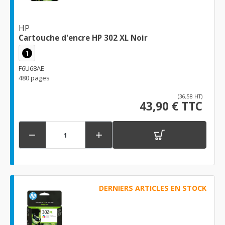
HP
Cartouche d'encre HP 302 XL Noir
1
F6U68AE
480 pages
(36,58 HT)
43,90 € TTC


DERNIERS ARTICLES EN STOCK