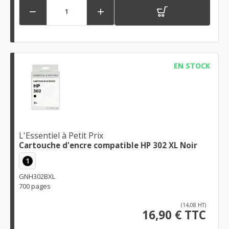


EN STOCK
L'Essentiel à Petit Prix
Cartouche d'encre compatible HP 302 XL Noir
1
GNH302BXL
700 pages
(14,08 HT)
16,90 € TTC