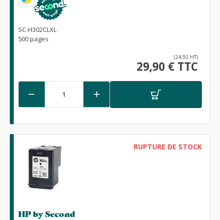
SC-H302CLXL
500 pages
(24,92 HT)
29,90 € TTC


RUPTURE DE STOCK
HP by Second