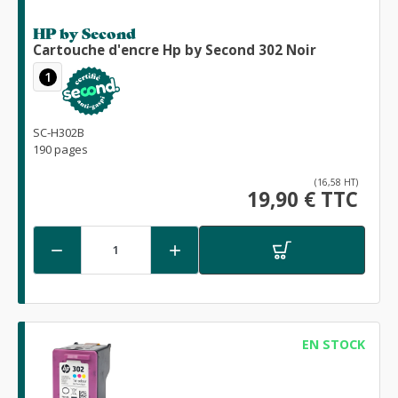
HP by Second
Cartouche d'encre Hp by Second 302 Noir
1
SC-H302B
190 pages
(16,58 HT)
19,90 € TTC


EN STOCK