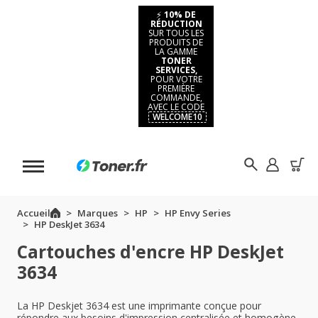
⚡
10% DE
RÉDUCTION
SUR TOUS LES
PRODUITS DE
LA GAMME
TONER
SERVICES,
POUR VOTRE
PREMIÈRE
COMMANDE,
AVEC LE CODE
WELCOME10
Accueil
Marques
HP
HP Envy Series
HP DeskJet 3634
Cartouches d'encre HP DeskJet
3634
La HP Deskjet 3634 est une imprimante conçue pour
répondre aux besoins d'impression centralisée et homogène