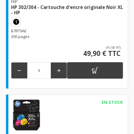
HP
HP 302/304 - Cartouche d'encre originale Noir XL
- HP
1
B7RT9AE
300 pages
(41,58 HT)
49,90 € TTC


EN STOCK