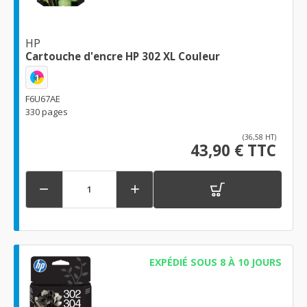
HP
Cartouche d'encre HP 302 XL Couleur
1
F6U67AE
330 pages
(36,58 HT)
43,90 € TTC


EXPÉDIÉ SOUS 8 À 10 JOURS