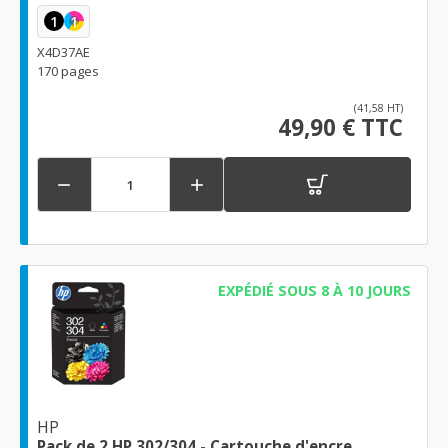
1
1
X4D37AE
170 pages
(41,58 HT)
49,90 € TTC


EXPÉDIÉ SOUS 8 À 10 JOURS
HP
Pack de 2 HP 302/304 - Cartouche d'encre