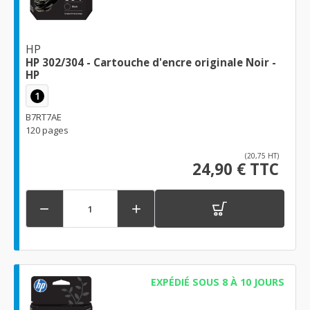
HP
HP 302/304 - Cartouche d'encre originale Noir -
HP
1
B7RT7AE
120 pages
(20,75 HT)
24,90 € TTC


EXPÉDIÉ SOUS 8 À 10 JOURS