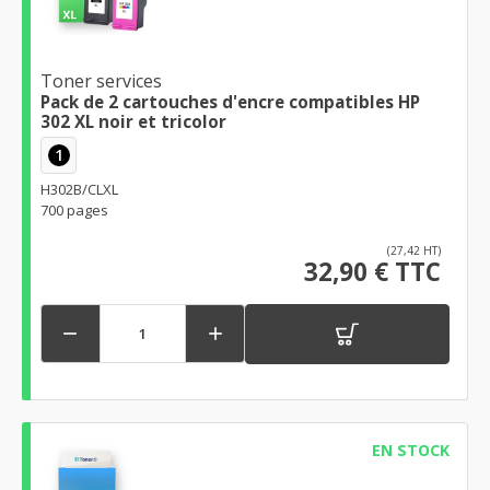
Toner services
Pack de 2 cartouches d'encre compatibles HP
302 XL noir et tricolor
1
H302B/CLXL
700 pages
(27,42 HT)
32,90 € TTC


EN STOCK