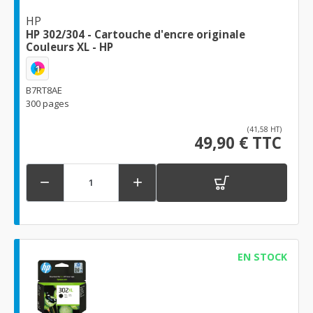
HP
HP 302/304 - Cartouche d'encre originale
Couleurs XL - HP
1
B7RT8AE
300 pages
(41,58 HT)
49,90 € TTC


EN STOCK