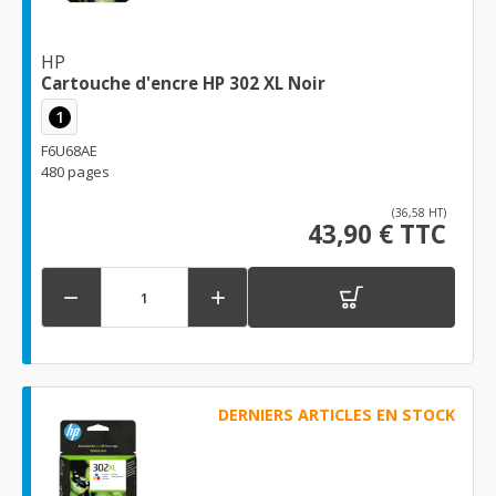
HP
Cartouche d'encre HP 302 XL Noir
1
F6U68AE
480 pages
(36,58 HT)
43,90 € TTC


DERNIERS ARTICLES EN STOCK