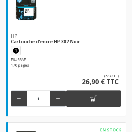
HP
Cartouche d'encre HP 302 Noir
1
F6U66AE
170 pages
(22,42 HT)
26,90 € TTC


EN STOCK