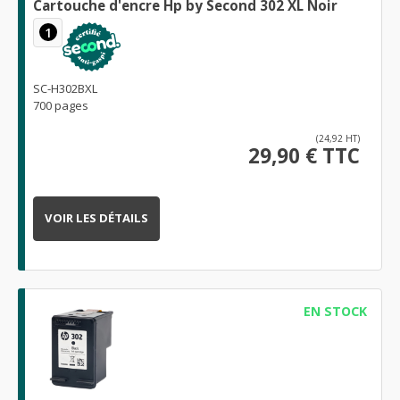
Cartouche d'encre Hp by Second 302 XL Noir
1
SC-H302BXL
700 pages
(24,92 HT)
29,90 € TTC
VOIR LES DÉTAILS
EN STOCK