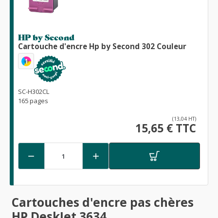
HP by Second
Cartouche d'encre Hp by Second 302 Couleur
1
SC-H302CL
165 pages
(13,04 HT)
15,65 € TTC


Cartouches d'encre pas chères
HP DeskJet 3634