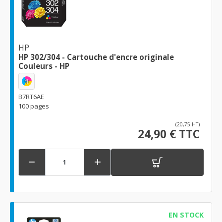
HP
HP 302/304 - Cartouche d'encre originale
Couleurs - HP
1
B7RT6AE
100 pages
(20,75 HT)
24,90 € TTC


EN STOCK