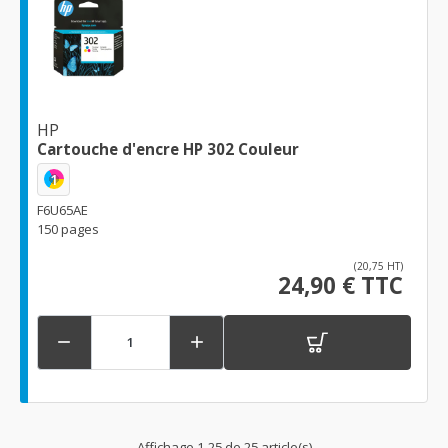
HP
Cartouche d'encre HP 302 Couleur
1
F6U65AE
150 pages
(20,75 HT)
24,90 € TTC


Affichage 1-25 de 25 article(s)