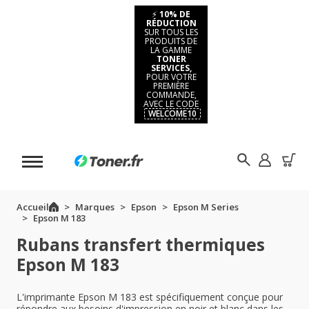
⚡
10% DE
RÉDUCTION
SUR TOUS LES
PRODUITS DE
LA GAMME
TONER
SERVICES,
POUR VOTRE
PREMIÈRE
COMMANDE,
AVEC LE CODE
WELCOME10
Accueil
Marques
Epson
Epson M Series
Epson M 183
Rubans transfert thermiques
Epson M 183
L'imprimante Epson M 183 est spécifiquement conçue pour
répondre aux besoins d'impression en noir et blanc dans les