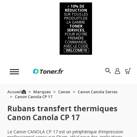
⚡
10% DE
RÉDUCTION
SUR TOUS LES
PRODUITS DE
LA GAMME
TONER
SERVICES,
POUR VOTRE
PREMIÈRE
COMMANDE,
AVEC LE CODE
WELCOME10
Accueil
Marques
Canon
Canon Canola Series
Canon Canola CP 17
Rubans transfert thermiques
Canon Canola CP 17
Le Canon CANOLA CP 17 est un périphérique d'impression
professionnel conçu par Sharp, idéal pour des applications