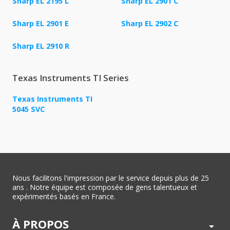
Sharp EL 2195 L
Sharp EL 2901 C
Sharp EL 2901 E
Sharp EL 2902 C
Sharp EL 2910 R
Texas Instruments TI Series
Texas Instruments TI
5045 SVC
Nous facilitons l'impression par le service depuis plus de 25
ans . Notre équipe est composée de gens talentueux et
expérimentés basés en France.
À PROPOS
arrow_drop_down