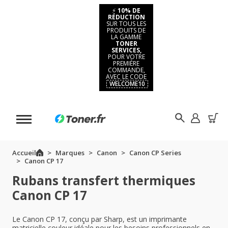
⚡
10% DE
RÉDUCTION
SUR TOUS LES
PRODUITS DE
LA GAMME
TONER
SERVICES,
POUR VOTRE
PREMIÈRE
COMMANDE,
AVEC LE CODE
WELCOME10
Accueil
Marques
Canon
Canon CP Series
Canon CP 17
Rubans transfert thermiques
Canon CP 17
Le Canon CP 17, conçu par Sharp, est un imprimante
matricielle couleur idéale pour les besoins professionnels en