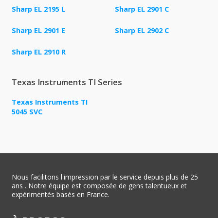
Sharp EL 2195 L
Sharp EL 2901 C
Sharp EL 2901 E
Sharp EL 2902 C
Sharp EL 2910 R
Texas Instruments TI Series
Texas Instruments TI
5045 SVC
Nous facilitons l'impression par le service depuis plus de 25
ans . Notre équipe est composée de gens talentueux et
expérimentés basés en France.