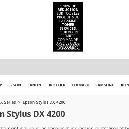
⚡
10% DE
RÉDUCTION
SUR TOUS LES
PRODUITS DE
LA GAMME
TONER
SERVICES,
POUR VOTRE
PREMIÈRE
COMMANDE,
AVEC LE CODE
WELCOME10
P
EPSON
CANON
BROTHER
LEXMARK
SAMSUNG
KON
X Series
Epson Stylus DX 4200
n Stylus DX 4200
oix optimal pour les besoins d'impression centralisée et 