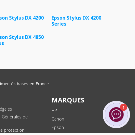
son Stylus DX 4200
Epson Stylus DX 4200
Series
son Stylus DX 4850
us
érimentés basés en France.
MARQUES
1
égales
HP
s Générales de
Canon
Epson
de protection