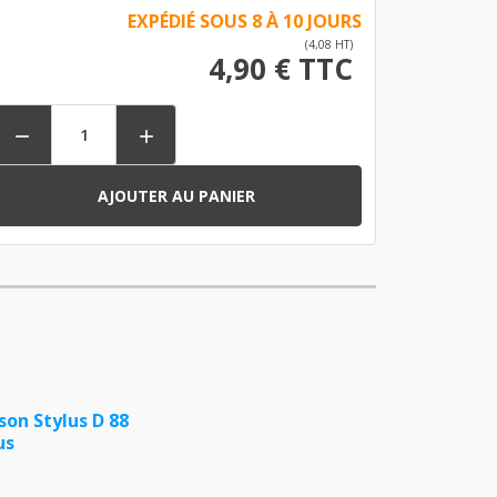
EXPÉDIÉ SOUS 8 À 10 JOURS
(4,08 HT)
4,90 € TTC


AJOUTER AU PANIER
son Stylus D 88
us