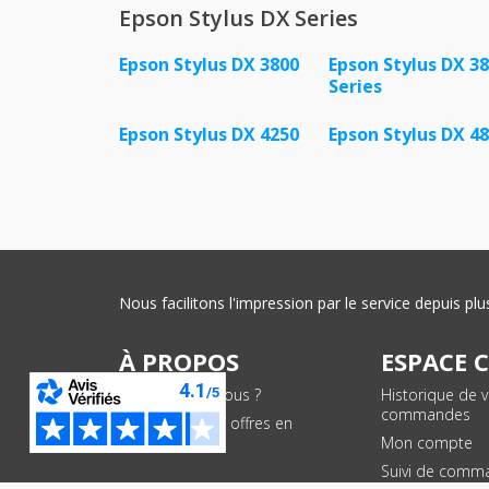
Epson Stylus DX Series
Epson Stylus DX 3800
Epson Stylus DX 3
Series
Epson Stylus DX 4250
Epson Stylus DX 4
Nous facilitons l'impression par le service depuis 
À PROPOS
ESPACE 
Qui sommes-nous ?
Historique de 
commandes
Conditions des offres en
cours
Mon compte
Suivi de comm