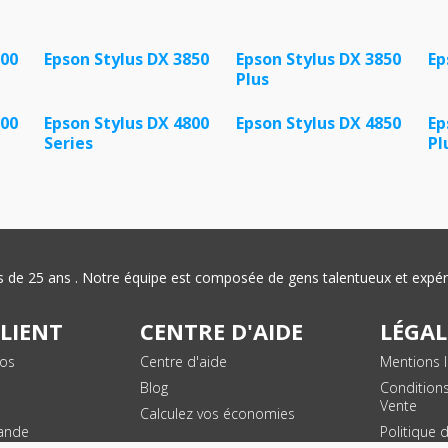
800
Epson Stylus DX 3850
Epson Stylus DX 3850
Ep
Plus
800
Epson Stylus DX 4800
Epson Stylus DX 4850
Ep
Series
Pl
plus de 25 ans . Notre équipe est composée de gens talentueux et exp
CLIENT
CENTRE D'AIDE
LÉGAL
vos
Centre d'aide
Mentions l
Blog
Condition
Vente
Calculez vos économies
ande
Politique 