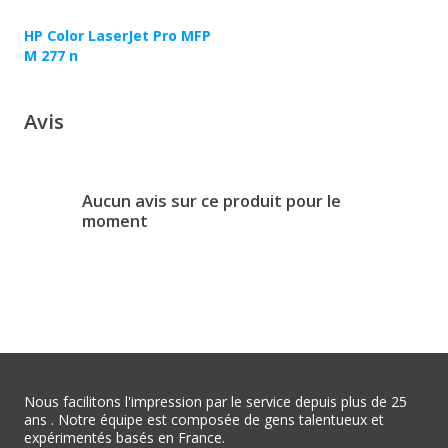
HP Color LaserJet Pro MFP
M 277 n
Avis
Aucun avis sur ce produit pour le
moment
Nous facilitons l'impression par le service depuis plus de 25
ans . Notre équipe est composée de gens talentueux et
expérimentés basés en France.