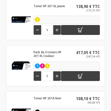
Toner HP 201 XL Jaune
138,90 € TTC
(115,75 HT)
1


Pack de 3 toners HP
417,05 € TTC
201 XL Couleur
(347,54 HT)
1
1
1


Toner HP 201A Noir
108,10 € TTC
(90,08 HT)