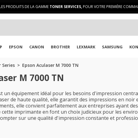
LES PRODUITS DE LA GAMME
TONER SERVICES,
POUR VOTRE PREMIÈRE COMMAN
P
EPSON
CANON
BROTHER
LEXMARK
SAMSUNG
KON
 Series
Epson Aculaser M 7000 TN
laser M 7000 TN
 un équipement idéal pour les besoins d'impression centr
aser de haute qualité, elle garantit des impressions en noir 
uments, elle convient parfaitement aux entreprises ayant de
de cette imprimante en font un choix judicieux pour les env
mpter sur une qualité d'impression constante et professi