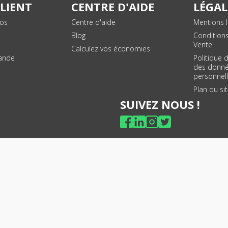
CLIENT
CENTRE D'AIDE
LÉGAL
vos
Centre d'aide
Mentions l
Blog
Condition
Vente
Calculez vos économies
ande
Politique 
des donn
personnel
Plan du si
SUIVEZ NOUS !
© 2026 - Toner Services