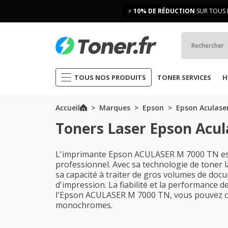
⚡
10% DE RÉDUCTION
SUR TOUS 
TOUS NOS PRODUITS
TONER SERVICES
H
Accueil
Marques
Epson
Epson Aculaser
Toners Laser Epson Acu
L'imprimante Epson ACULASER M 7000 TN est
professionnel. Avec sa technologie de toner l
sa capacité à traiter de gros volumes de doc
d'impression. La fiabilité et la performance 
l'Epson ACULASER M 7000 TN, vous pouvez co
monochromes.