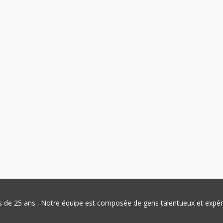
plus de 25 ans . Notre équipe est composée de gens talentueux et exp