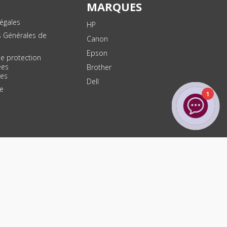
MARQUES
égales
HP
s Générales de
Canon
Epson
de protection
ées
Brother
les
Dell
te
1