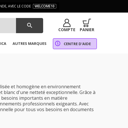
DE, AVEC LE CODE
WELCOME10
search
COMPTE
PANIER
ICA
AUTRES MARQUES
CENTRE D'AIDE
alisée et homogène en environnement
et blanc d'une netteté exceptionnelle. Grâce à
s besoins importants en matière
ironnements professionnels exigeants. Avec
onnelle pour tous vos besoins en documents