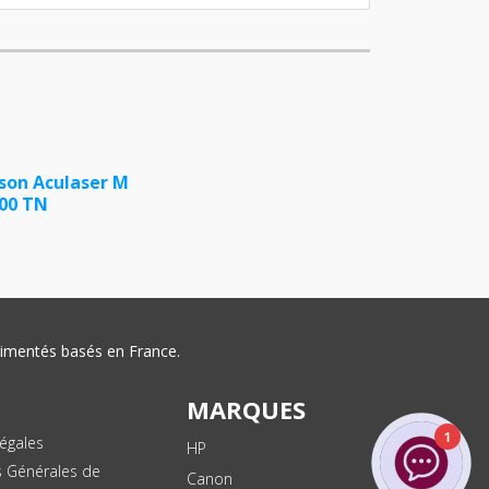
son Aculaser M
00 TN
érimentés basés en France.
MARQUES
1
égales
HP
s Générales de
Canon