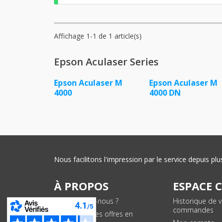
Affichage 1-1 de 1 article(s)
Epson Aculaser Series
Epson Aculaser M
Epson Aculaser M
4000
4000 DN
Nous facilitons l'impression par le service depuis 
À PROPOS
ESPACE 
Qui sommes-nous ?
Historique de 
commandes
Conditions des offres en