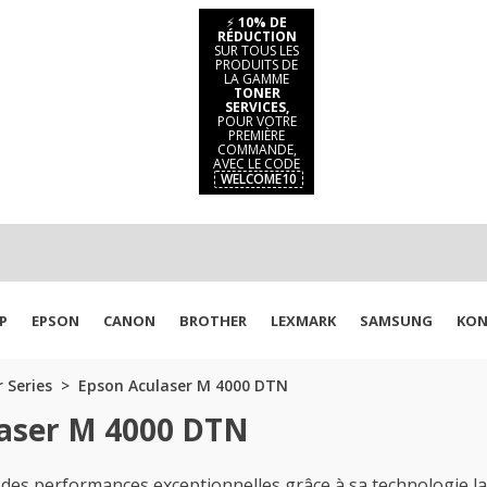
⚡
10% DE
RÉDUCTION
SUR TOUS LES
PRODUITS DE
LA GAMME
TONER
SERVICES,
POUR VOTRE
PREMIÈRE
COMMANDE,
AVEC LE CODE
WELCOME10
P
EPSON
CANON
BROTHER
LEXMARK
SAMSUNG
KON
 Series
Epson Aculaser M 4000 DTN
laser M 4000 DTN
des performances exceptionnelles grâce à sa technologie 