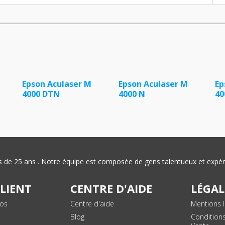
Epson Aculaser M
Epson Aculaser M
Ep
4000 DTN
4000 N
40
plus de 25 ans . Notre équipe est composée de gens talentueux et exp
CLIENT
CENTRE D'AIDE
LÉGAL
vos
Centre d'aide
Mentions l
Blog
Condition