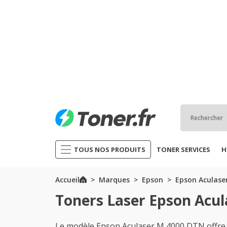
TOUS NOS PRODUITS
TONER SERVICES
H
Accueil
Marques
Epson
Epson Aculaser
Toners Laser Epson Acu
Le modèle Epson Aculaser M 4000 DTN offre 