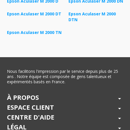
Epson Aculaser M 2000 D
Epson Aculaser M 2000 DN
Epson Aculaser M 2000 DT
Epson Aculaser M 2000
DTN
Epson Aculaser M 2000 TN
Nous facilitons l'impression par le service depuis plus de 25
ans . Notre équipe est composée de gens talentueux et
expérimentés basés en France.
À PROPOS
arrow_drop_down
ESPACE CLIENT
arrow_drop_down
CENTRE D'AIDE
arrow_drop_down
LÉGAL
arrow_drop_down