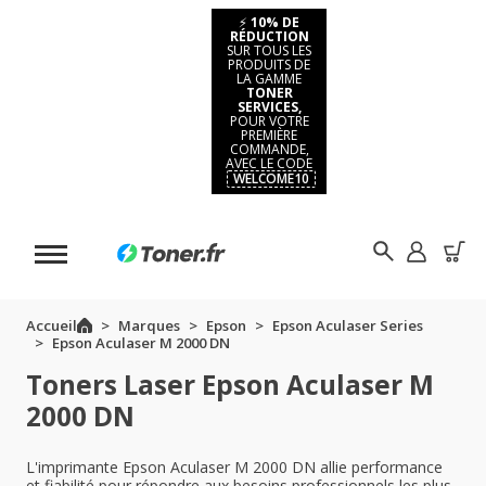
⚡
10% DE
RÉDUCTION
SUR TOUS LES
PRODUITS DE
LA GAMME
TONER
SERVICES,
POUR VOTRE
PREMIÈRE
COMMANDE,
AVEC LE CODE
WELCOME10
Accueil
Marques
Epson
Epson Aculaser Series
Epson Aculaser M 2000 DN
Toners Laser Epson Aculaser M
2000 DN
L'imprimante Epson Aculaser M 2000 DN allie performance
et fiabilité pour répondre aux besoins professionnels les plus