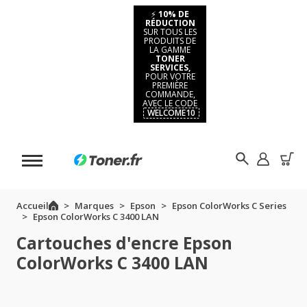
⚡
10% DE
RÉDUCTION
SUR TOUS LES
PRODUITS DE
LA GAMME
TONER
SERVICES,
POUR VOTRE
PREMIÈRE
COMMANDE,
AVEC LE CODE
WELCOME10
Accueil
Marques
Epson
Epson ColorWorks C Series
Epson ColorWorks C 3400 LAN
Cartouches d'encre Epson
ColorWorks C 3400 LAN