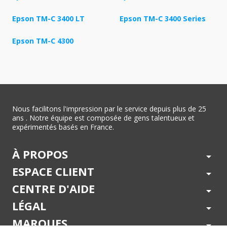
Epson TM-C 3400 LT
Epson TM-C 3400 Series
Epson TM-C 4300
Nous facilitons l'impression par le service depuis plus de 25
ans . Notre équipe est composée de gens talentueux et
expérimentés basés en France.
À PROPOS
arrow_drop_down
ESPACE CLIENT
arrow_drop_down
CENTRE D'AIDE
arrow_drop_down
LÉGAL
arrow_drop_down
MARQUES
arrow_drop_down