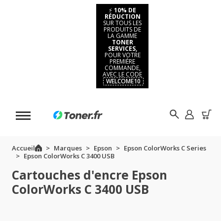
⚡
10% DE
RÉDUCTION
SUR TOUS LES
PRODUITS DE
LA GAMME
TONER
SERVICES,
POUR VOTRE
PREMIÈRE
COMMANDE,
AVEC LE CODE
WELCOME10
Accueil
Marques
Epson
Epson ColorWorks C Series
Epson ColorWorks C 3400 USB
Cartouches d'encre Epson
ColorWorks C 3400 USB