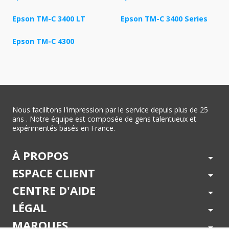
Epson TM-C 3400 LT
Epson TM-C 3400 Series
Epson TM-C 4300
Nous facilitons l'impression par le service depuis plus de 25
ans . Notre équipe est composée de gens talentueux et
expérimentés basés en France.
À PROPOS
arrow_drop_down
ESPACE CLIENT
arrow_drop_down
CENTRE D'AIDE
arrow_drop_down
LÉGAL
arrow_drop_down
MARQUES
arrow_drop_down