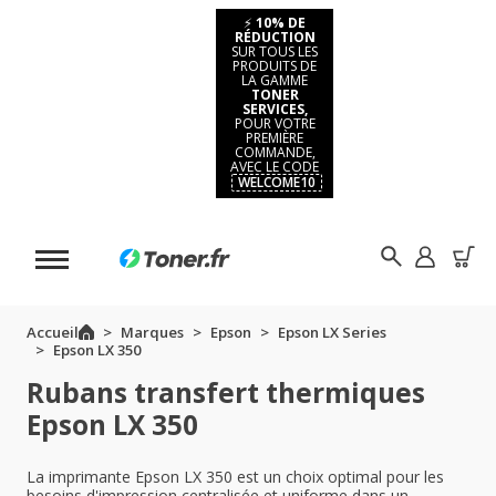
⚡
10% DE
RÉDUCTION
SUR TOUS LES
PRODUITS DE
LA GAMME
TONER
SERVICES,
POUR VOTRE
PREMIÈRE
COMMANDE,
AVEC LE CODE
WELCOME10
Accueil
Marques
Epson
Epson LX Series
Epson LX 350
Rubans transfert thermiques
Epson LX 350
La imprimante Epson LX 350 est un choix optimal pour les
besoins d'impression centralisée et uniforme dans un