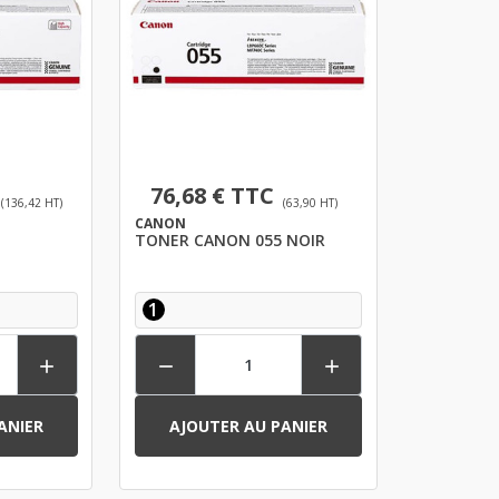
76,68 € TTC
(136,42 HT)
(63,90 HT)
CANON
TONER CANON 055 NOIR
1



ANIER
AJOUTER AU PANIER