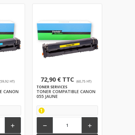
72,90 € TTC
(59,92 HT)
(60,75 HT)
TONER SERVICES
E CANON
TONER COMPATIBLE CANON
055 JAUNE
1


