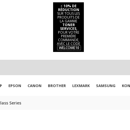
⚡
10% DE
RÉDUCTION
SUR TOUS LES
PRODUITS DE
LA GAMME
TONER
SERVICES,
POUR VOTRE
PREMIÈRE
COMMANDE,
AVEC LE CODE
WELCOME10
P
EPSON
CANON
BROTHER
LEXMARK
SAMSUNG
KON
ass Series