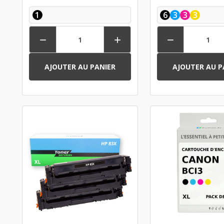
COULEURS
1
6
3
3
3



AJOUTER AU PANIER
AJOUTER AU P