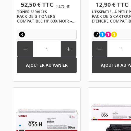
52,50 € TTC
12,90 € TTC
(43,75 HT)
TONER SERVICES
L'ESSENTIEL À PETIT 
PACK DE 3 TONERS
PACK DE 5 CARTOU
COMPATIBLE HP 83X NOIR -
D'ENCRE COMPATIB
CANON 737
CANON BCI3 XL NO
COULEURS
3
2
1
1
1



AJOUTER AU PANIER
AJOUTER AU P