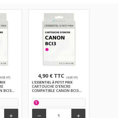
4,90 € TTC
(4,08 HT)
(4,08 HT)
PRIX
L'ESSENTIEL À PETIT PRIX
RE
CARTOUCHE D'ENCRE
N BCI3
COMPATIBLE CANON BCI3
MAGENTA
1


