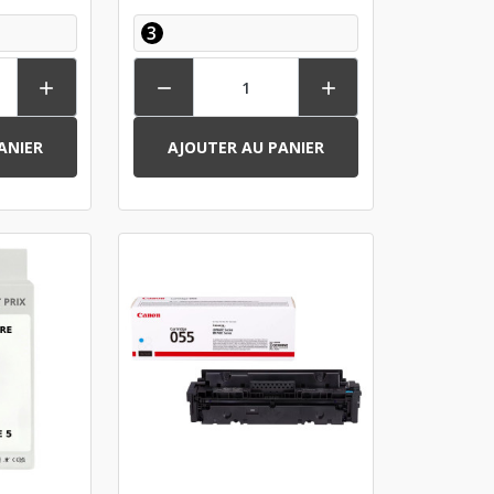
3



ANIER
AJOUTER AU PANIER