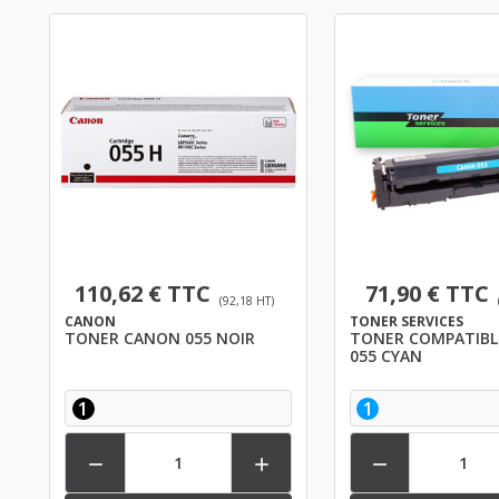
110,62 € TTC
71,90 € TTC
(92,18 HT)
CANON
TONER SERVICES
TONER CANON 055 NOIR
TONER COMPATIBL
055 CYAN
1
1


