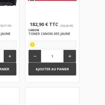
182,90 € TTC
(70,77 HT)
(152,42 HT)
CANON
 JAUNE
TONER CANON 055 JAUNE
1



ANIER
AJOUTER AU PANIER