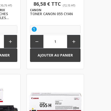
86,58 € TTC
(10,75 HT)
(72,15 HT)
PRIX
CANON
CHES
TONER CANON 055 CYAN
LES
IR ET
1



ANIER
AJOUTER AU PANIER