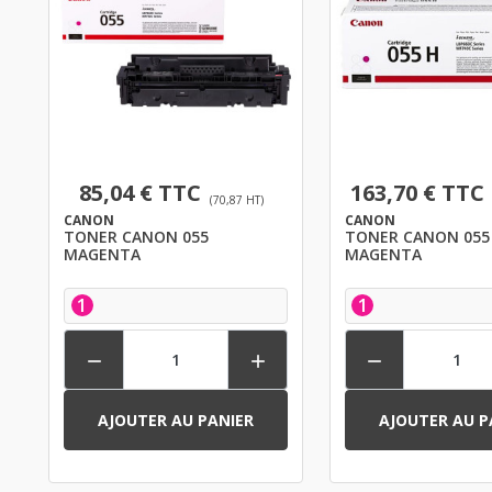
85,04 € TTC
163,70 € TTC
(70,87 HT)
CANON
CANON
TONER CANON 055
TONER CANON 055
MAGENTA
MAGENTA
1
1



AJOUTER AU PANIER
AJOUTER AU P