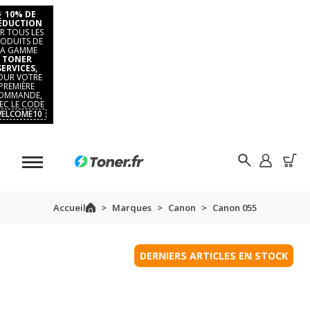
⚡
10% DE
ÉDUCTION
R TOUS LES
ODUITS DE
LA GAMME
TONER
SERVICES,
OUR VOTRE
PREMIÈRE
OMMANDE,
EC LE CODE
ELCOME10
Accueil
Marques
Canon
Canon 055
DERNIERS ARTICLES EN STOCK