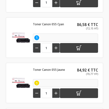


Toner Canon 055 Cyan
86,58 € TTC
(72,15 HT)
1


Toner Canon 055 Jaune
84,92 € TTC
(70,77 HT)
1

