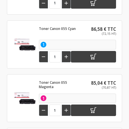


Toner Canon 055 Cyan
86,58 € TTC
(72,15 HT)
1


Toner Canon 055
85,04 € TTC
Magenta
(70,87 HT)
1

