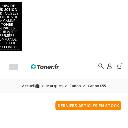
⚡
10% DE
ÉDUCTION
R TOUS LES
ODUITS DE
LA GAMME
TONER
SERVICES,
OUR VOTRE
PREMIÈRE
OMMANDE,
EC LE CODE
ELCOME10
Accueil
Marques
Canon
Canon 055
DERNIERS ARTICLES EN STOCK