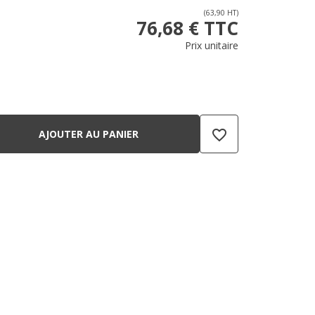
(63,90 HT)
76,68 € TTC
Prix unitaire
favorite_border
AJOUTER AU PANIER