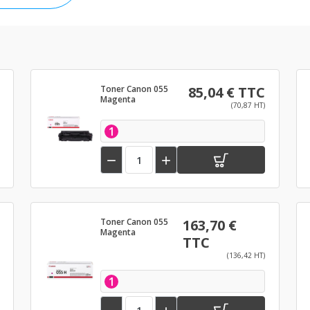
Toner Canon 055
85,04 € TTC
Magenta
(70,87 HT)
1


Toner Canon 055
163,70 €
Magenta
TTC
(136,42 HT)
1