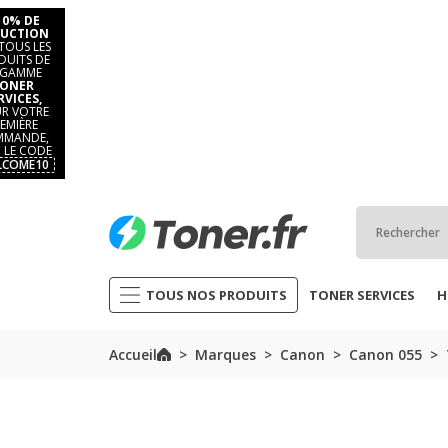
10% DE
UCTION
TOUS LES
DUITS DE
 GAMME
ONER
RVICES,
R VOTRE
EMIÈRE
MANDE,
 LE CODE
LCOME10
TOUS NOS PRODUITS
TONER SERVICES
H
Accueil
Marques
Canon
Canon 055