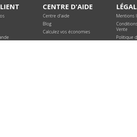
CLIENT
CENTRE D'AIDE
LÉGAL
vos
Centre d'aide
Mentions l
Blog
Condition
Vente
Calculez vos économies
ande
Politique 
des donn
personnel
Plan du si
SUIVEZ NOUS !
© 2026 - Toner Services