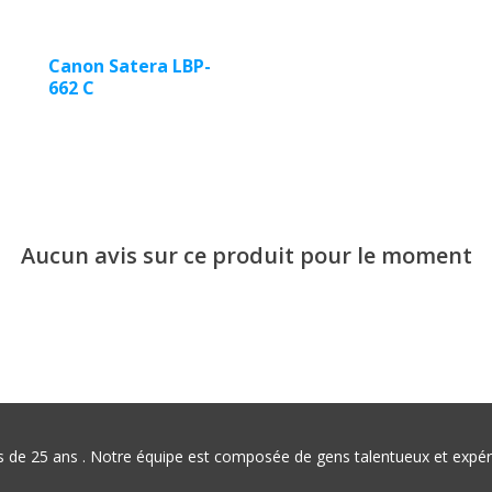
-
Canon Satera LBP-
662 C
Aucun avis sur ce produit pour le moment
plus de 25 ans . Notre équipe est composée de gens talentueux et exp