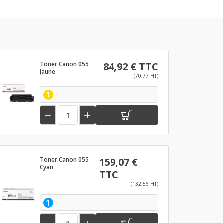
Toner Canon 055
84,92 € TTC
Jaune
(70,77 HT)
1


Toner Canon 055
159,07 €
Cyan
TTC
(132,56 HT)
1