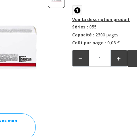
1
Voir la description produit
Séries :
055
Capacité :
2300 pages
Coût par page :
0,03 €


avec mon