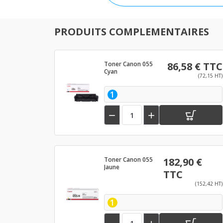
PRODUITS COMPLEMENTAIRES
Toner Canon 055
86,58 € TTC
Cyan
(72,15 HT)
1


Toner Canon 055
182,90 €
Jaune
TTC
(152,42 HT)
1