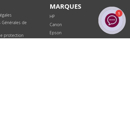
MARQUES
1
égales
HP
s Générales de
Canon
Epson
de protection
ées
Brother
les
Dell
te