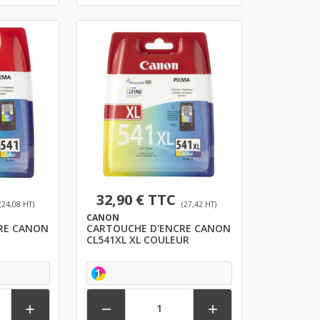
32,90 € TTC
(24,08 HT)
(27,42 HT)
CANON
RE CANON
CARTOUCHE D'ENCRE CANON
CL541XL XL COULEUR
1


