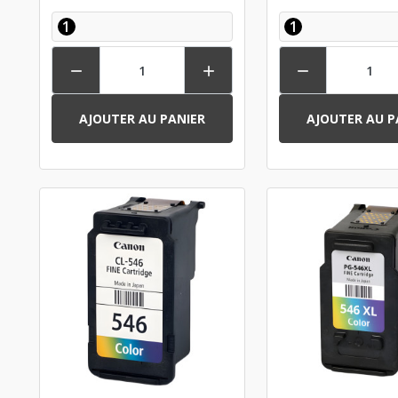
1
1



AJOUTER AU PANIER
AJOUTER AU P