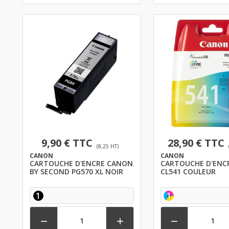
9,90 € TTC
28,90 € TTC
(8,25 HT)
CANON
CANON
CARTOUCHE D'ENCRE CANON
CARTOUCHE D'ENC
BY SECOND PG570 XL NOIR
CL541 COULEUR
1
1


