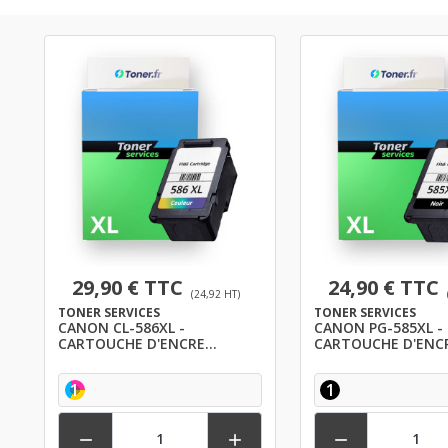
29,90 € TTC
24,90 € TTC
(24,92 HT)
TONER SERVICES
TONER SERVICES
CANON CL-586XL -
CANON PG-585XL -
CARTOUCHE D'ENCRE
CARTOUCHE D'ENC
COMPATIBLE COULEURS XL -
COMPATIBLE NOIR X
CANON
CANON
1
1


