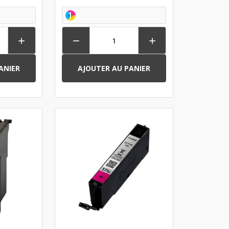
1



ANIER
AJOUTER AU PANIER