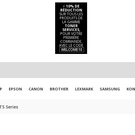
⚡
10% DE
RÉDUCTION
SUR TOUS LES
PRODUITS DE
LA GAMME
TONER
SERVICES,
POUR VOTRE
PREMIÈRE
COMMANDE,
AVEC LE CODE
WELCOME10
P
EPSON
CANON
BROTHER
LEXMARK
SAMSUNG
KON
S Series