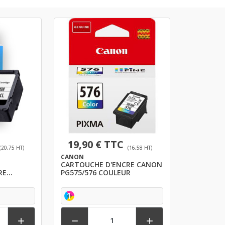
19,90 € TTC
(20,75 HT)
(16,58 HT)
CANON
CARTOUCHE D'ENCRE CANON
RE
PG575/576 COULEUR
L -
1


