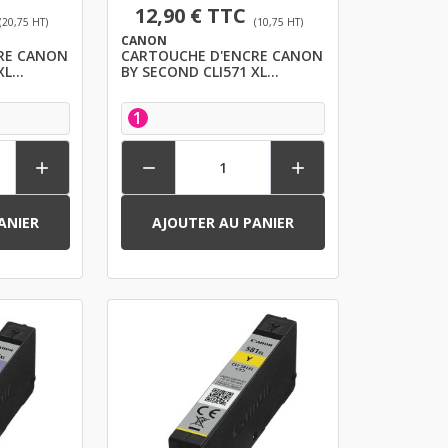
12,90 € TTC
(20,75 HT)
(10,75 HT)
CANON
RE CANON
CARTOUCHE D'ENCRE CANON
XL
BY SECOND CLI571 XL
MAGENTA
1



ANIER
AJOUTER AU PANIER