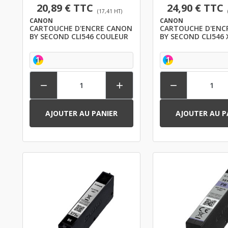
20,89 € TTC
24,90 € TTC
(17,41 HT)
CANON
CANON
CARTOUCHE D'ENCRE CANON
CARTOUCHE D'ENC
BY SECOND CLI546 COULEUR
BY SECOND CLI546 
COULEUR
1
1



AJOUTER AU PANIER
AJOUTER AU P