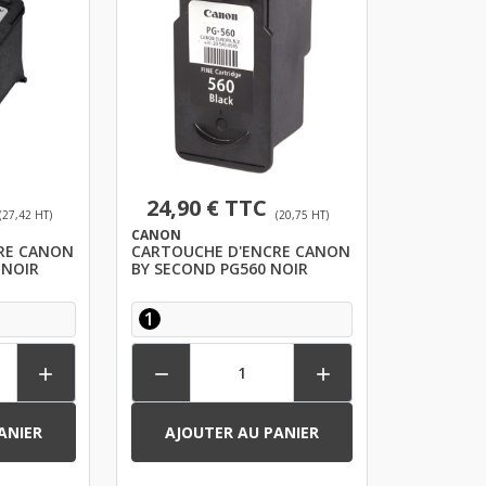
24,90 € TTC
(27,42 HT)
(20,75 HT)
CANON
RE CANON
CARTOUCHE D'ENCRE CANON
 NOIR
BY SECOND PG560 NOIR
1



ANIER
AJOUTER AU PANIER