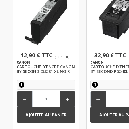
12,90 € TTC
32,90 € TTC
(10,75 HT)
CANON
CANON
CARTOUCHE D'ENCRE CANON
CARTOUCHE D'ENC
BY SECOND CLI581 XL NOIR
BY SECOND PG540L
1
1



AJOUTER AU PANIER
AJOUTER AU P