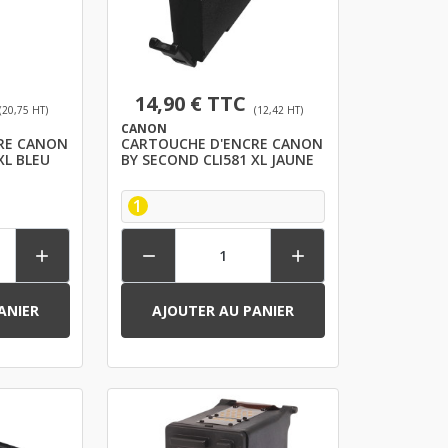
14,90 € TTC
(20,75 HT)
(12,42 HT)
CANON
RE CANON
CARTOUCHE D'ENCRE CANON
XL BLEU
BY SECOND CLI581 XL JAUNE
1



ANIER
AJOUTER AU PANIER