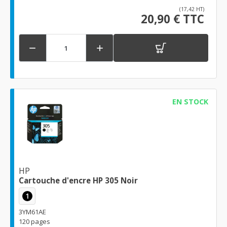
(17,42 HT)
20,90 € TTC


EN STOCK
HP
Cartouche d'encre HP 305 Noir
1
3YM61AE
120 pages