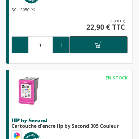
SC-H305CLXL
(19,08 HT)
22,90 € TTC


EN STOCK
HP by Second
Cartouche d'encre Hp by Second 305 Couleur
1