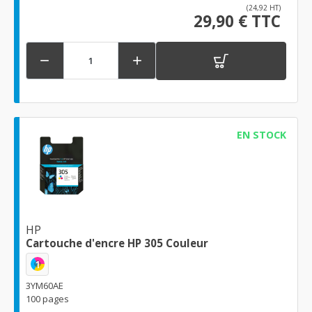
(24,92 HT)
29,90 € TTC


EN STOCK
HP
Cartouche d'encre HP 305 Couleur
1
3YM60AE
100 pages