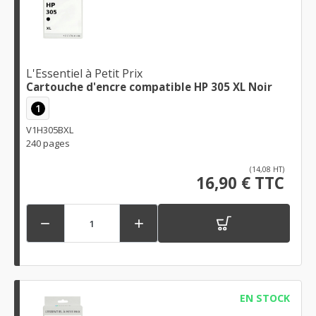
L'Essentiel à Petit Prix
Cartouche d'encre compatible HP 305 XL Noir
1
V1H305BXL
240 pages
(14,08 HT)
16,90 € TTC


EN STOCK