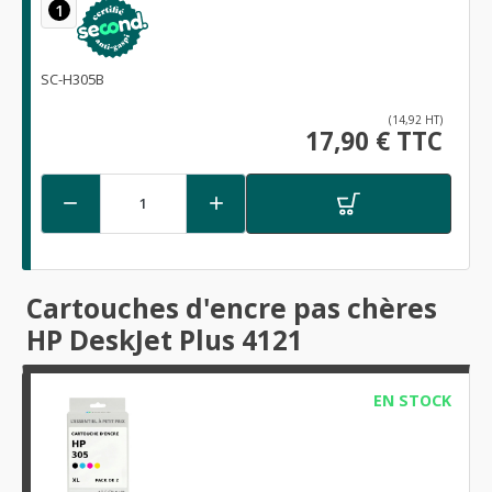
1
SC-H305B
(14,92 HT)
17,90 € TTC


Cartouches d'encre pas chères
HP DeskJet Plus 4121
EN STOCK