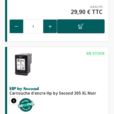
(24,92 HT)
29,90 € TTC


EN STOCK
HP by Second
Cartouche d'encre Hp by Second 305 XL Noir
1