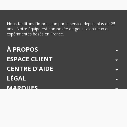
Nous facilitons l'impression par le service depuis plus de 25
ans . Notre équipe est composée de gens talentueux et
expérimentés basés en France.
À PROPOS
arrow_drop_down
ESPACE CLIENT
arrow_drop_down
CENTRE D'AIDE
arrow_drop_down
LÉGAL
arrow_drop_down
MARQUES
arrow_drop_down
PAIEMENTS SÉCURISÉS
arrow_drop_down
SUIVEZ NOUS !
arrow_drop_down