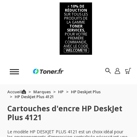
⚡
10% DE
RÉDUCTION
SUR TOUS LES
PRODUITS DE
LA GAMME
TONER
SERVICES,
POUR VOTRE
PREMIÈRE
COMMANDE,
AVEC LE CODE
WELCOME10
Accueil
Marques
HP
HP Deskjet Plus
HP DeskJet Plus 4121
Cartouches d'encre HP DeskJet
Plus 4121
Le modèle HP DESKJET PLUS 4121 est un choix idéal pour
les environnements d'impression centralisée nécessitant une