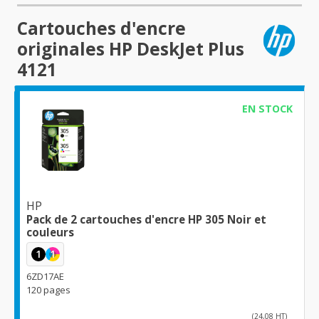
Cartouches d'encre
originales HP DeskJet Plus
4121
EN STOCK
HP
Pack de 2 cartouches d'encre HP 305 Noir et
couleurs
1
1
6ZD17AE
120 pages
(24,08 HT)