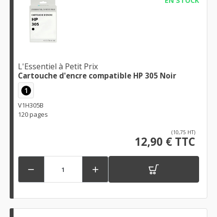
EN STOCK
L'Essentiel à Petit Prix
Cartouche d'encre compatible HP 305 Noir
1
V1H305B
120 pages
(10,75 HT)
12,90 € TTC

