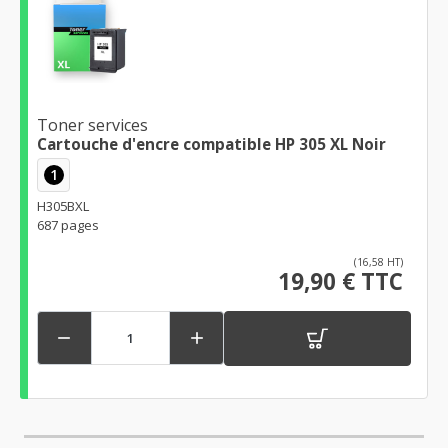
Toner services
Cartouche d'encre compatible HP 305 XL Noir
1
H305BXL
687 pages
(16,58 HT)
19,90 € TTC

