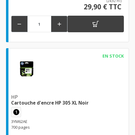
(24,92 HT)
29,90 € TTC


EN STOCK
HP
Cartouche d'encre HP 305 XL Noir
1
3YM62AE
700 pages