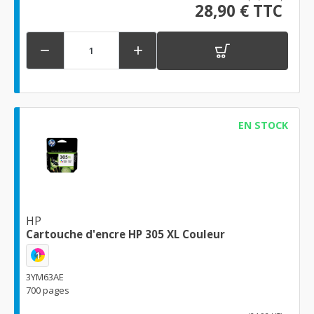
28,90 € TTC


EN STOCK
HP
Cartouche d'encre HP 305 XL Couleur
1
3YM63AE
700 pages