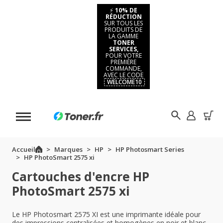
⚡
10% DE
RÉDUCTION
SUR TOUS LES
PRODUITS DE
LA GAMME
TONER
SERVICES,
POUR VOTRE
PREMIÈRE
COMMANDE,
AVEC LE CODE
WELCOME10
Accueil
Marques
HP
HP Photosmart Series
HP PhotoSmart 2575 xi
Cartouches d'encre HP
PhotoSmart 2575 xi
Le HP Photosmart 2575 XI est une imprimante idéale pour
des impressions centralisées et homogènes en noir et blanc.