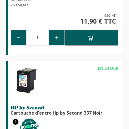
250 pages
(9,92 HT)
11,90 € TTC


EN STOCK
HP by Second
Cartouche d'encre Hp by Second 337 Noir
1