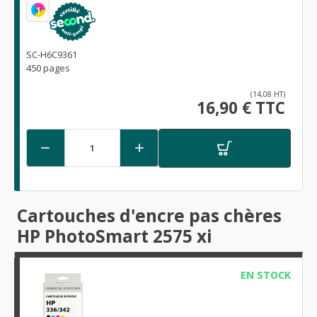
1
SC-H6C9361
450 pages
(14,08 HT)
16,90 € TTC


Cartouches d'encre pas chères
HP PhotoSmart 2575 xi
EN STOCK