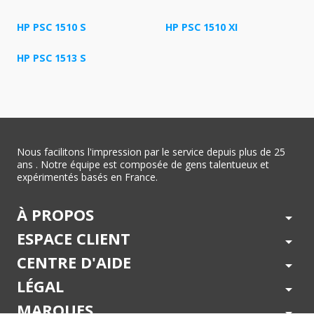
HP PSC 1510 S
HP PSC 1510 XI
HP PSC 1513 S
Nous facilitons l'impression par le service depuis plus de 25
ans . Notre équipe est composée de gens talentueux et
expérimentés basés en France.
À PROPOS
arrow_drop_down
ESPACE CLIENT
arrow_drop_down
CENTRE D'AIDE
arrow_drop_down
LÉGAL
arrow_drop_down
MARQUES
arrow_drop_down