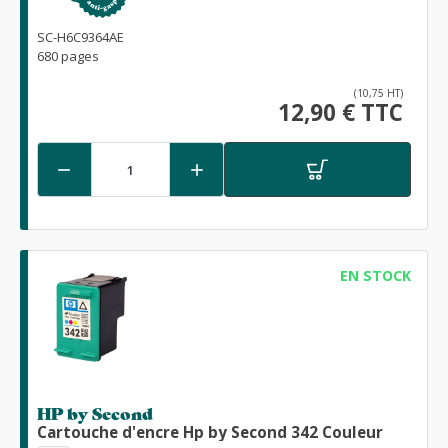
SC-H6C9364AE
680 pages
(10,75 HT)
12,90 € TTC


EN STOCK
HP by Second
Cartouche d'encre Hp by Second 342 Couleur