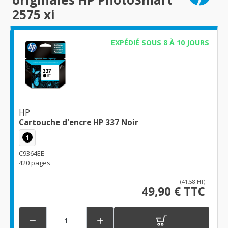
2575 xi
EXPÉDIÉ SOUS 8 À 10 JOURS
HP
Cartouche d'encre HP 337 Noir
1
C9364EE
420 pages
(41,58 HT)
49,90 € TTC

