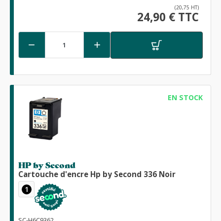
(20,75 HT)
24,90 € TTC


EN STOCK
HP by Second
Cartouche d'encre Hp by Second 336 Noir
1
SC-H6C9362