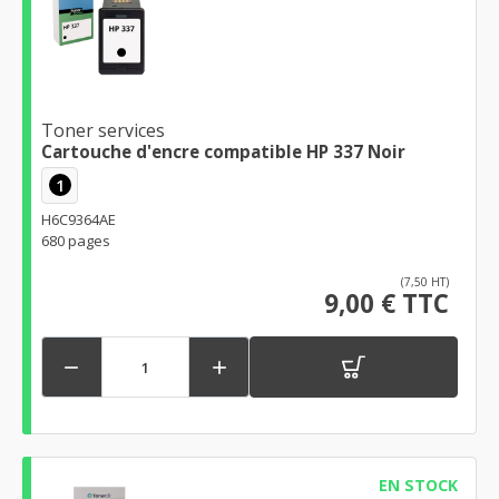
Toner services
Cartouche d'encre compatible HP 337 Noir
1
H6C9364AE
680 pages
(7,50 HT)
9,00 € TTC


EN STOCK