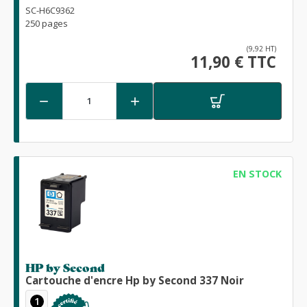
SC-H6C9362
250 pages
(9,92 HT)
11,90 € TTC


EN STOCK
HP by Second
Cartouche d'encre Hp by Second 337 Noir
1