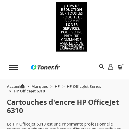
⚡
10% DE
RÉDUCTION
SUR TOUS LES
PRODUITS DE
LA GAMME
TONER
SERVICES,
POUR VOTRE
PREMIÈRE
COMMANDE,
AVEC LE CODE
WELCOME10
Accueil
Marques
HP
HP OfficeJet Series
HP OfficeJet 6310
Cartouches d'encre HP OfficeJet
6310
Le HP Officejet 6310 est une imprimante professionnelle
conçue pour répondre aux besoins d'impression intensifs des