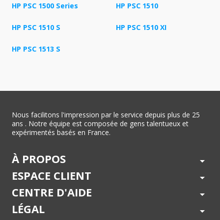
HP PSC 1500 Series
HP PSC 1510
HP PSC 1510 S
HP PSC 1510 XI
HP PSC 1513 S
Nous facilitons l'impression par le service depuis plus de 25
ans . Notre équipe est composée de gens talentueux et
expérimentés basés en France.
À PROPOS
arrow_drop_down
ESPACE CLIENT
arrow_drop_down
CENTRE D'AIDE
arrow_drop_down
LÉGAL
arrow_drop_down