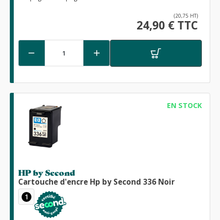
(20,75 HT)
24,90 € TTC


EN STOCK
HP by Second
Cartouche d'encre Hp by Second 336 Noir
1