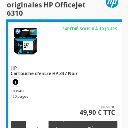
originales HP OfficeJet
6310
EXPÉDIÉ SOUS 8 À 10 JOURS
HP
Cartouche d'encre HP 337 Noir
1
C9364EE
420 pages
(41,58 HT)
49,90 € TTC