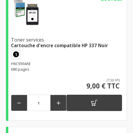
Toner services
Cartouche d'encre compatible HP 337 Noir
1
H6C9364AE
680 pages
(7,50 HT)
9,00 € TTC

