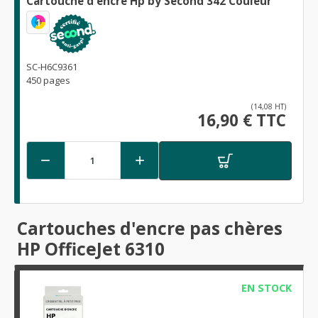
Cartouche d'encre Hp by Second 342 Couleur
1
SC-H6C9361
450 pages
(14,08 HT)
16,90 € TTC


Cartouches d'encre pas chères
HP OfficeJet 6310
EN STOCK