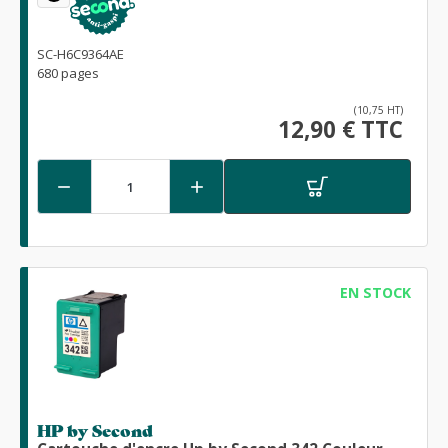
SC-H6C9364AE
680 pages
(10,75 HT)
12,90 € TTC


EN STOCK
HP by Second