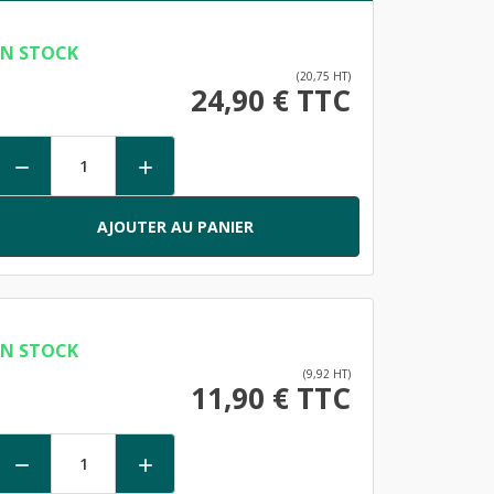
EN STOCK
(20,75 HT)
24,90 € TTC


AJOUTER AU PANIER
EN STOCK
(9,92 HT)
11,90 € TTC

