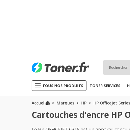
TOUS NOS PRODUITS
TONER SERVICES
H
Accueil
Marques
HP
HP OfficeJet Serie
Cartouches d'encre HP O
Le Hp OFFICEJET 6315 est un appareil conçu 