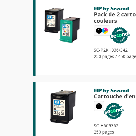
HP by Second
Pack de 2 cart
couleurs
1
1
SC-P2KH336/342
250 pages / 450 pag
HP by Second
Cartouche d'en
1
SC-H6C9362
250 pages