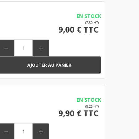
EN STOCK
(7,50 HT)
9,00 € TTC


AJOUTER AU PANIER
EN STOCK
(8,25 HT)
9,90 € TTC

