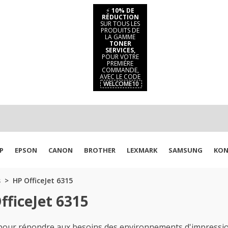
⚡
10% DE
RÉDUCTION
SUR TOUS LES
PRODUITS DE
LA GAMME
TONER
SERVICES,
POUR VOTRE
PREMIÈRE
COMMANDE,
AVEC LE CODE
WELCOME10
P
EPSON
CANON
BROTHER
LEXMARK
SAMSUNG
KON
s
HP OfficeJet 6315
fficeJet 6315
pour répondre aux besoins des environnements d'impression