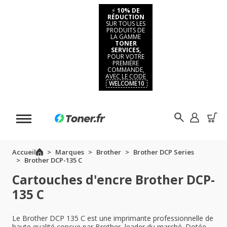
⚡
10% DE
RÉDUCTION
SUR TOUS LES
PRODUITS DE
LA GAMME
TONER
SERVICES,
POUR VOTRE
PREMIÈRE
COMMANDE,
AVEC LE CODE
WELCOME10
Accueil
Marques
Brother
Brother DCP Series
Brother DCP-135 C
Cartouches d'encre Brother DCP-
135 C
Le Brother DCP 135 C est une imprimante professionnelle de
haute qualité conçue par Brother, leader du marché. Dotée