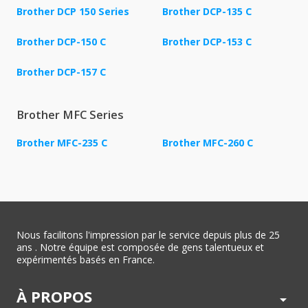
Brother DCP 150 Series
Brother DCP-135 C
Brother DCP-150 C
Brother DCP-153 C
Brother DCP-157 C
Brother MFC Series
Brother MFC-235 C
Brother MFC-260 C
Nous facilitons l'impression par le service depuis plus de 25
ans . Notre équipe est composée de gens talentueux et
expérimentés basés en France.
À PROPOS
arrow_drop_down