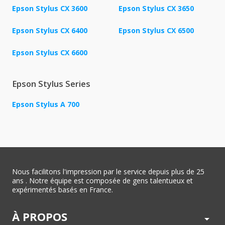
Epson Stylus CX 3600
Epson Stylus CX 3650
Epson Stylus CX 6400
Epson Stylus CX 6500
Epson Stylus CX 6600
Epson Stylus Series
Epson Stylus A 700
Nous facilitons l'impression par le service depuis plus de 25
ans . Notre équipe est composée de gens talentueux et
expérimentés basés en France.
À PROPOS
arrow_drop_down