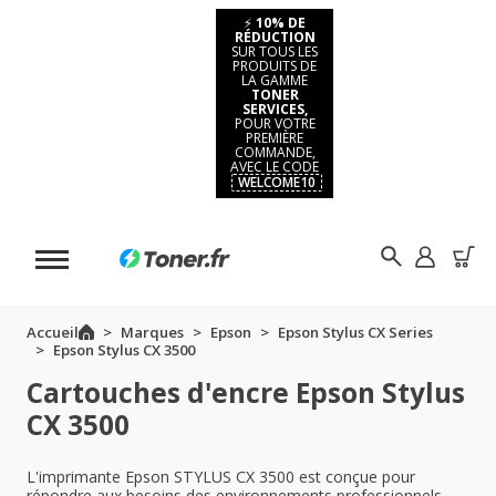
⚡
10% DE
RÉDUCTION
SUR TOUS LES
PRODUITS DE
LA GAMME
TONER
SERVICES,
POUR VOTRE
PREMIÈRE
COMMANDE,
AVEC LE CODE
WELCOME10
Accueil
Marques
Epson
Epson Stylus CX Series
Epson Stylus CX 3500
Cartouches d'encre Epson Stylus
CX 3500
L'imprimante Epson STYLUS CX 3500 est conçue pour
répondre aux besoins des environnements professionnels