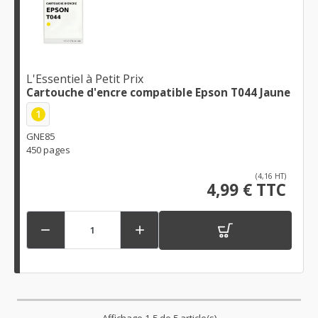
L'Essentiel à Petit Prix
Cartouche d'encre compatible Epson T044 Jaune
1
GNE85
450 pages
(4,16 HT)
4,99 € TTC


Affichage 1-5 de 5 article(s)