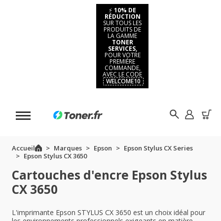
⚡
10% DE
RÉDUCTION
SUR TOUS LES
PRODUITS DE
LA GAMME
TONER
SERVICES,
POUR VOTRE
PREMIÈRE
COMMANDE,
AVEC LE CODE
WELCOME10
Accueil
Marques
Epson
Epson Stylus CX Series
Epson Stylus CX 3650
Cartouches d'encre Epson Stylus
CX 3650
L'imprimante Epson STYLUS CX 3650 est un choix idéal pour
les environnements professionnels exigeants en matière