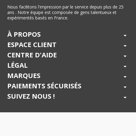
Nous facilitons l'impression par le service depuis plus de 25
ans . Notre équipe est composée de gens talentueux et
expérimentés basés en France.
À PROPOS
arrow_drop_down
ESPACE CLIENT
arrow_drop_down
CENTRE D'AIDE
arrow_drop_down
LÉGAL
arrow_drop_down
MARQUES
arrow_drop_down
PAIEMENTS SÉCURISÉS
arrow_drop_down
SUIVEZ NOUS !
arrow_drop_down
© 2026 - Toner Services