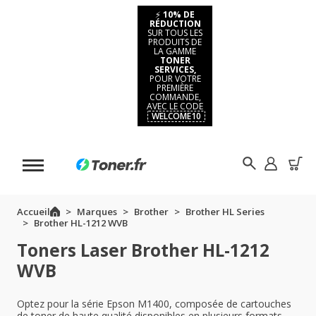
⚡
10% DE
RÉDUCTION
SUR TOUS LES
PRODUITS DE
LA GAMME
TONER
SERVICES,
POUR VOTRE
PREMIÈRE
COMMANDE,
AVEC LE CODE
WELCOME10
Accueil
Marques
Brother
Brother HL Series
Brother HL-1212 WVB
Toners Laser Brother HL-1212
WVB
Optez pour la série Epson M1400, composée de cartouches
de toner de haute qualité disponibles en plusieurs formats.