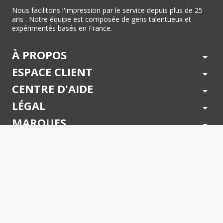
Nous facilitons l'impression par le service depuis plus de 25
ans . Notre équipe est composée de gens talentueux et
expérimentés basés en France.
À PROPOS
arrow_drop_down
ESPACE CLIENT
arrow_drop_down
CENTRE D'AIDE
arrow_drop_down
LÉGAL
arrow_drop_down
MARQUES
arrow_drop_down
PAIEMENTS SÉCURISÉS
arrow_drop_down
SUIVEZ NOUS !
arrow_drop_down
© 2026 - Toner Services