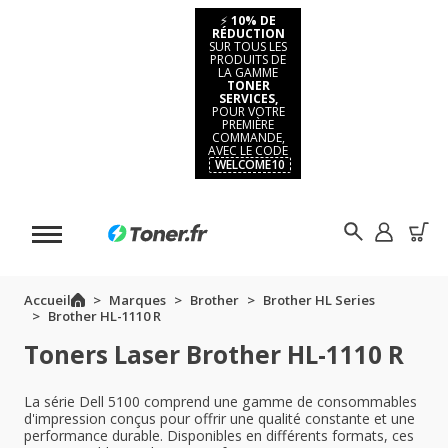
⚡
10% DE
RÉDUCTION
SUR TOUS LES
PRODUITS DE
LA GAMME
TONER
SERVICES,
POUR VOTRE
PREMIÈRE
COMMANDE,
AVEC LE CODE
WELCOME10
Accueil
Marques
Brother
Brother HL Series
Brother HL-1110 R
Toners Laser Brother HL-1110 R
La série Dell 5100 comprend une gamme de consommables
d'impression conçus pour offrir une qualité constante et une
performance durable. Disponibles en différents formats, ces