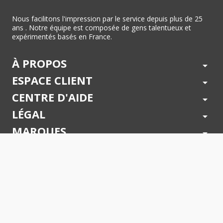
Nous facilitons l'impression par le service depuis plus de 25
ans . Notre équipe est composée de gens talentueux et
expérimentés basés en France.
À PROPOS
arrow_drop_down
ESPACE CLIENT
arrow_drop_down
CENTRE D'AIDE
arrow_drop_down
LÉGAL
arrow_drop_down
MARQUES
arrow_drop_down
PAIEMENTS SÉCURISÉS
arrow_drop_down
SUIVEZ NOUS !
arrow_drop_down
© 2026 - Toner Services