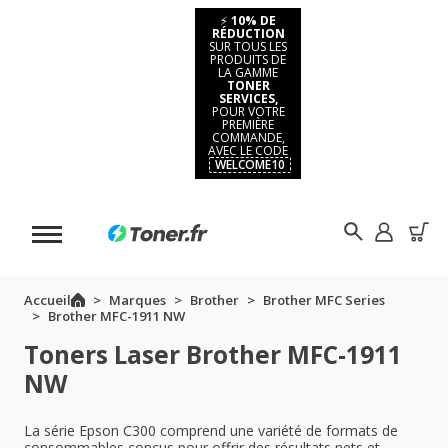
⚡
10% DE
RÉDUCTION
SUR TOUS LES
PRODUITS DE
LA GAMME
TONER
SERVICES,
POUR VOTRE
PREMIÈRE
COMMANDE,
AVEC LE CODE
WELCOME10
Accueil
Marques
Brother
Brother MFC Series
Brother MFC-1911 NW
Toners Laser Brother MFC-1911
NW
La série Epson C300 comprend une variété de formats de
consommables conçus pour offrir des résultats nets et