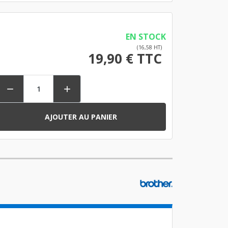
EN STOCK
(16,58 HT)
19,90 € TTC


AJOUTER AU PANIER