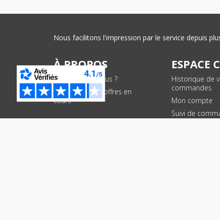
Nous facilitons l'impression par le service depuis 
À PROPOS
ESPACE 
Qui sommes-nous ?
Historique de 
commandes
Conditions des offres en
cours
Mon compte
Suivi de comm
PAIEMENTS SÉCURISÉS