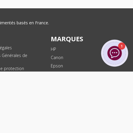
érimentés basés en France.
MARQUES
1
égales
HP
s Générales de
Canon
Epson
de protection
ées
Brother
les
Dell
te