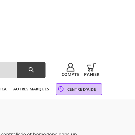
search
COMPTE
PANIER
ICA
AUTRES MARQUES
CENTRE D'AIDE
 centralisée et homogène dans un