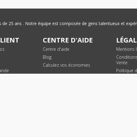
plus de 25 ans . Notre équipe est composée de gens talentueux et exp
CLIENT
CENTRE D'AIDE
LÉGAL
vos
Centre d'aide
Mentions l
Blog
Condition
Vente
Calculez vos économies
ande
Politique 
des donn
personnel
Plan du si
SUIVEZ NOUS !
© 2026 - Toner Services