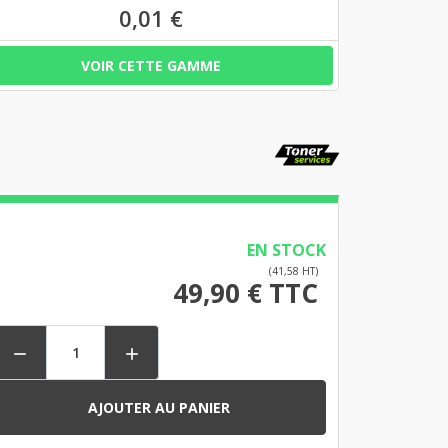
0,01 €
VOIR CETTE GAMME
EN STOCK
(41,58 HT)
49,90 € TTC


AJOUTER AU PANIER