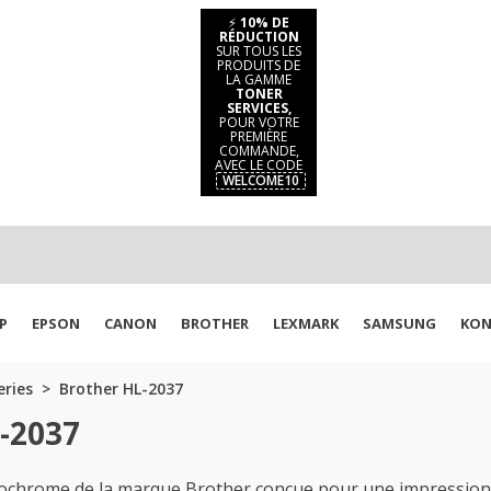
⚡
10% DE
RÉDUCTION
SUR TOUS LES
PRODUITS DE
LA GAMME
TONER
SERVICES,
POUR VOTRE
PREMIÈRE
COMMANDE,
AVEC LE CODE
WELCOME10
P
EPSON
CANON
BROTHER
LEXMARK
SAMSUNG
KON
eries
Brother HL-2037
-2037
ochrome de la marque Brother conçue pour une impression