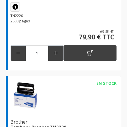
1
TN2220
2600 pages
(66,58 HT)
79,90 € TTC


EN STOCK
Brother