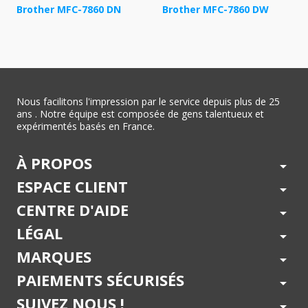
Brother MFC-7860 DN
Brother MFC-7860 DW
Nous facilitons l'impression par le service depuis plus de 25
ans . Notre équipe est composée de gens talentueux et
expérimentés basés en France.
À PROPOS
arrow_drop_down
ESPACE CLIENT
arrow_drop_down
CENTRE D'AIDE
arrow_drop_down
LÉGAL
arrow_drop_down
MARQUES
arrow_drop_down
PAIEMENTS SÉCURISÉS
arrow_drop_down
SUIVEZ NOUS !
arrow_drop_down