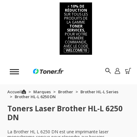
⚡
10% DE
RÉDUCTION
SUR TOUS LES
PRODUITS DE
LA GAMME
TONER
SERVICES,
POUR VOTRE
PREMIÈRE
COMMANDE,
AVEC LE CODE
WELCOME10
Accueil
Marques
Brother
Brother HL-L Series
Brother HL-L 6250 DN
Toners Laser Brother HL-L 6250
DN
La Brother HL L 6250 DN est une imprimante laser
monochrome conçue pour répondre aux besoins