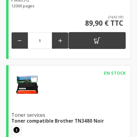
P3KB3512
12000 pages
(74,92 HT)
89,90 € TTC


EN STOCK
Toner services
Toner compatible Brother TN3480 Noir
1