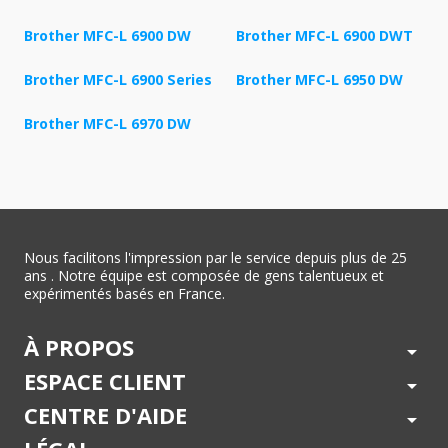
Brother MFC-L 6900 DW
Brother MFC-L 6900 DWT
Brother MFC-L 6900 Series
Brother MFC-L 6950 DW
Brother MFC-L 6970 DW
Nous facilitons l'impression par le service depuis plus de 25
ans . Notre équipe est composée de gens talentueux et
expérimentés basés en France.
À PROPOS
arrow_drop_down
ESPACE CLIENT
arrow_drop_down
CENTRE D'AIDE
arrow_drop_down