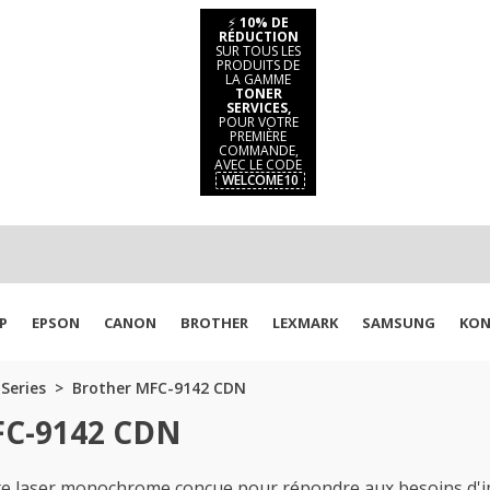
⚡
10% DE
RÉDUCTION
SUR TOUS LES
PRODUITS DE
LA GAMME
TONER
SERVICES,
POUR VOTRE
PREMIÈRE
COMMANDE,
AVEC LE CODE
WELCOME10
P
EPSON
CANON
BROTHER
LEXMARK
SAMSUNG
KON
Series
Brother MFC-9142 CDN
FC-9142 CDN
 laser monochrome conçue pour répondre aux besoins d'imp