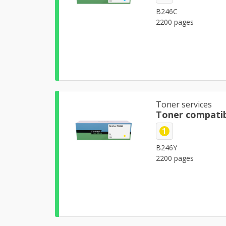
B246C
2200 pages
Toner services
Toner compatib
1
B246Y
2200 pages