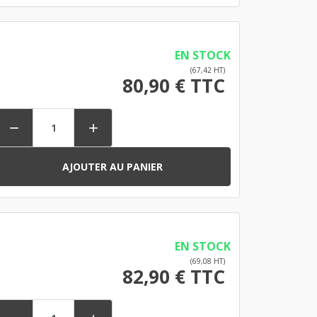
EN STOCK
(67,42 HT)
80,90 € TTC


AJOUTER AU PANIER
EN STOCK
(69,08 HT)
82,90 € TTC