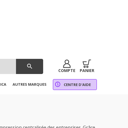
search
COMPTE
PANIER
ICA
AUTRES MARQUES
CENTRE D'AIDE
ression centralisée des entreprises. Grâce