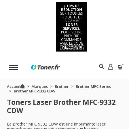
⚡
10% DE
RÉDUCTION
SUR TOUS LES
PRODUITS DE
LA GAMME
TONER
SERVICES,
POUR VOTRE
PREMIÈRE
COMMANDE,
AVEC LE CODE
WELCOME10
Accueil
Marques
Brother
Brother MFC Series
Brother MFC-9332 CDW
Toners Laser Brother MFC-9332
CDW
La Brother MFC 9332 CDW est une imprimante laser
monochrome conçue pour répondre aux besoins