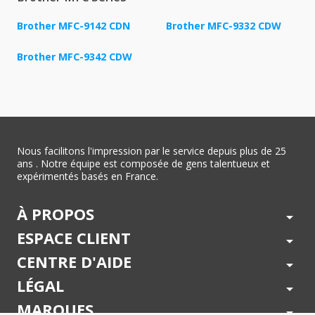
Brother MFC-9142 CDN
Brother MFC-9332 CDW
Brother MFC-9342 CDW
Nous facilitons l'impression par le service depuis plus de 25
ans . Notre équipe est composée de gens talentueux et
expérimentés basés en France.
À PROPOS
arrow_drop_down
ESPACE CLIENT
arrow_drop_down
CENTRE D'AIDE
arrow_drop_down
LÉGAL
arrow_drop_down
MARQUES
arrow_drop_down