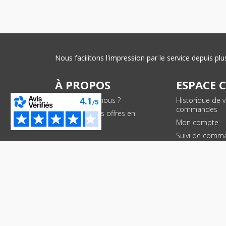
Nous facilitons l'impression par le service depuis 
À PROPOS
ESPACE 
Qui sommes-nous ?
Historique de 
commandes
Conditions des offres en
cours
Mon compte
Suivi de comm
PAIEMENTS SÉCURISÉS