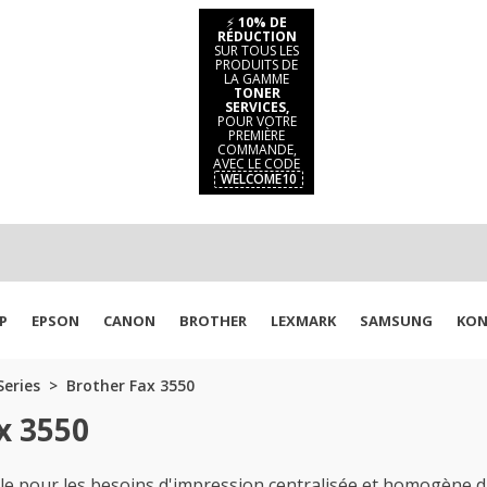
⚡
10% DE
RÉDUCTION
SUR TOUS LES
PRODUITS DE
LA GAMME
TONER
SERVICES,
POUR VOTRE
PREMIÈRE
COMMANDE,
AVEC LE CODE
WELCOME10
P
EPSON
CANON
BROTHER
LEXMARK
SAMSUNG
KON
Series
Brother Fax 3550
x 3550
le pour les besoins d'impression centralisée et homogène