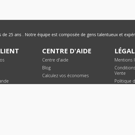
plus de 25 ans . Notre équipe est composée de gens talentueux et exp
CLIENT
CENTRE D'AIDE
LÉGAL
vos
Centre d'aide
Mentions l
Blog
Condition
Vente
Calculez vos économies
ande
Politique 
des donn
personnel
Plan du si
SUIVEZ NOUS !
© 2026 - Toner Services