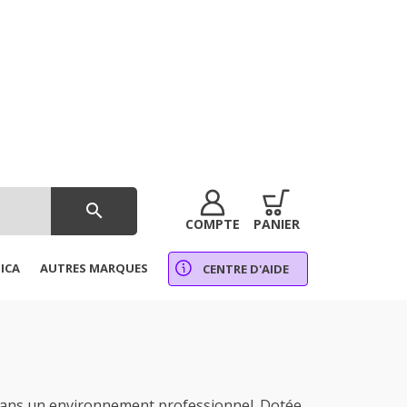
search
COMPTE
PANIER
ICA
AUTRES MARQUES
CENTRE D'AIDE
 dans un environnement professionnel. Dotée