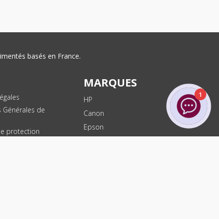
érimentés basés en France.
MARQUES
1
égales
HP
s Générales de
Canon
Epson
de protection
ées
Brother
les
Dell
te