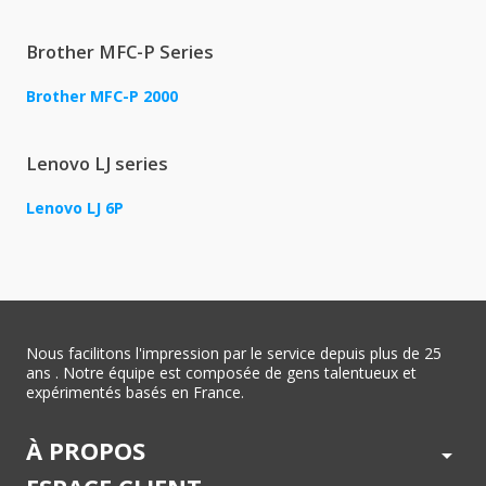
Brother MFC-P Series
Brother MFC-P 2000
Lenovo LJ series
Lenovo LJ 6P
Nous facilitons l'impression par le service depuis plus de 25
ans . Notre équipe est composée de gens talentueux et
expérimentés basés en France.
À PROPOS
arrow_drop_down