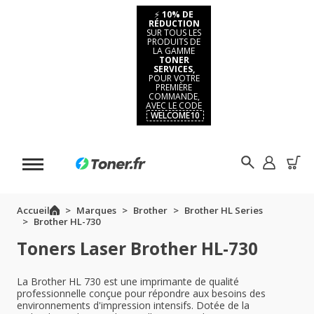
⚡
10% DE
RÉDUCTION
SUR TOUS LES
PRODUITS DE
LA GAMME
TONER
SERVICES,
POUR VOTRE
PREMIÈRE
COMMANDE,
AVEC LE CODE
WELCOME10
Accueil
Marques
Brother
Brother HL Series
Brother HL-730
Toners Laser Brother HL-730
La Brother HL 730 est une imprimante de qualité
professionnelle conçue pour répondre aux besoins des
environnements d'impression intensifs. Dotée de la